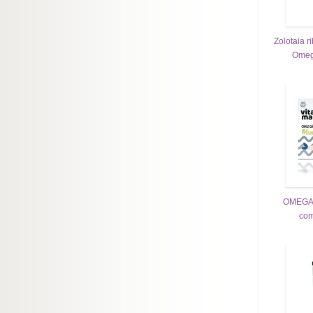
Zolotaia r
Omega
OMEGAlo
com