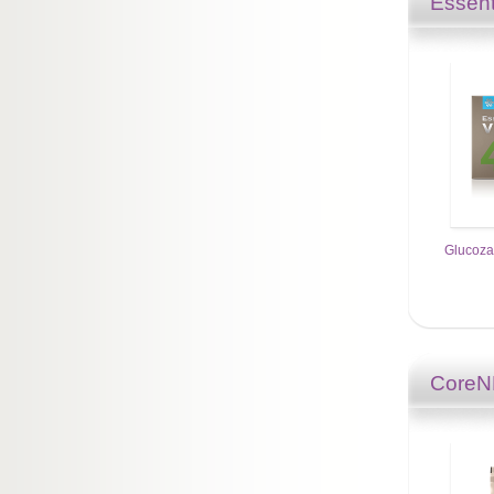
Essent
Glucoza
Core