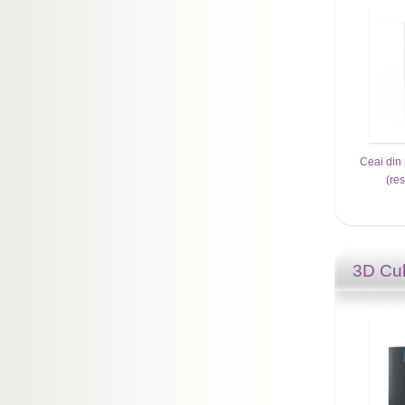
Ceai din 
(re
3D C