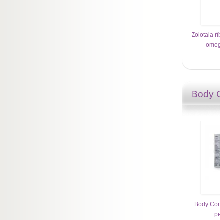
Zolotaia r
omeg
Body 
Body Com
pe