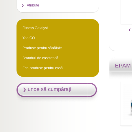
Atribute
Fitness Catalyst
C
Yoo GO
Produse pentru sănătate
Branduri de cosmetică
EPA
Eco-produse pentru casă
unde să cumpărați