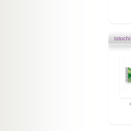
Istochi
I