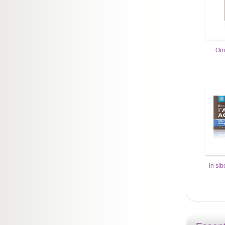
Om
In si