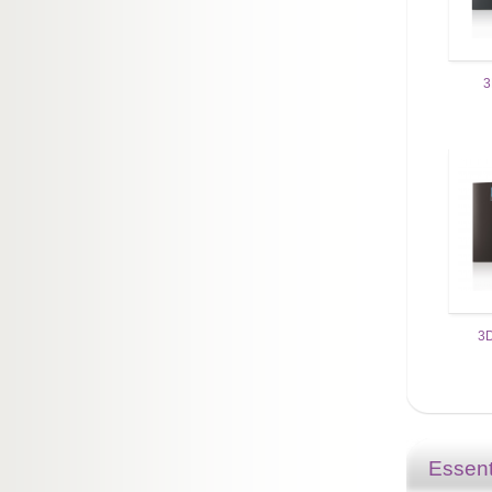
3
3D
Essent