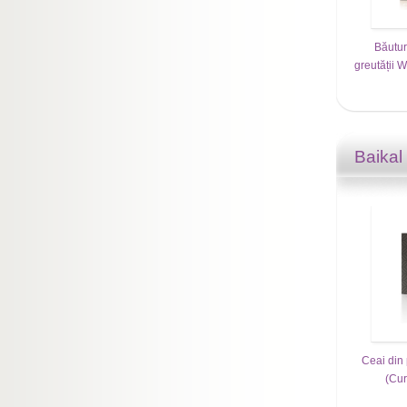
Băutur
greutății W
Baikal
Ceai din 
(Cur