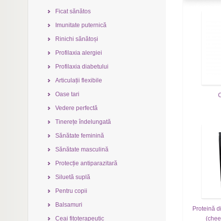
Ficat sănătos
Imunitate puternică
Rinichi sănătoși
Profilaxia alergiei
Profilaxia diabetului
Articulații flexibile
Oase tari
Vedere perfectă
Tinerețe îndelungată
Sănătate feminină
Sănătate masculină
Protecție antiparazitară
Siluetă suplă
Pentru copii
Balsamuri
Proteină ​​
(chee
Ceai fitoterapeutic