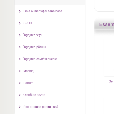
Linia alimentației sănătoase
SPORT
Essent
Îngrijirea feței
Îngrijirea părului
Îngrijirea cavității bucale
Machiaj
Ger
Parfum
Ofertă de sezon
Eco-produse pentru casă