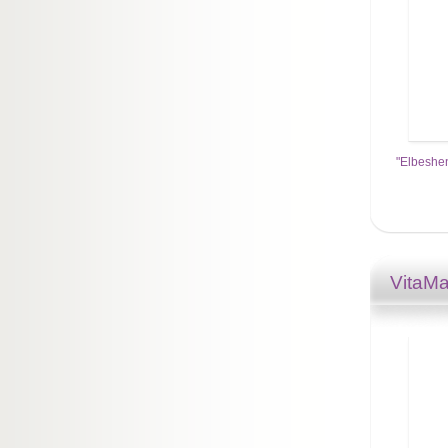
"Elbeshen
VitaM