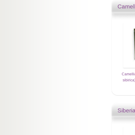
Camell
Camelli
sibiric
Siberi