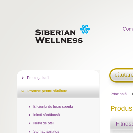
Com
căutar
Promoția lunii
Produse pentru sănătate
Principală
→ P
Eficiența de lucru sporită
Produs
Inimă sănătoasă
Fitnes
Nervi de oțel
Stomac sănătos