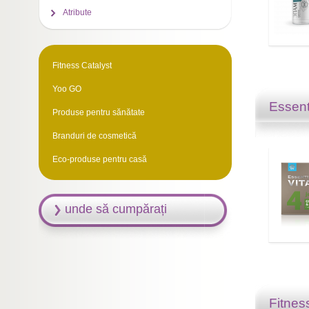
Atribute
Fitness Catalyst
Yoo GO
Essent
Produse pentru sănătate
Branduri de cosmetică
Eco-produse pentru casă
unde să cumpărați
Fitnes