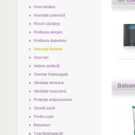
Ficat sănătos
Imunitate puternică
Rinichi sănătoși
Profilaxia alergiei
Profilaxia diabetului
Articulații flexibile
Oase tari
Vedere perfectă
Tinerețe îndelungată
Sănătate feminină
Balsam
Sănătate masculină
Protecție antiparazitară
Siluetă suplă
Pentru copii
Balsamuri
Ceai fitoterapeutic