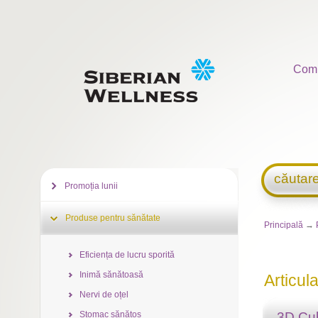
Com
căutar
Promoția lunii
Produse pentru sănătate
Principală
→
Eficiența de lucru sporită
Inimă sănătoasă
Articulaț
Nervi de oțel
Stomac sănătos
3D C