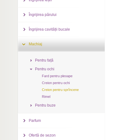
Îngrijirea feței
Îngrijirea părului
Îngrijirea cavității bucale
Machiaj
Pentru față
Pentru ochi
Fard pentru pleoape
Creion pentru ochi
Creion pentru sprîncene
Rimel
Pentru buze
Parfum
Ofertă de sezon