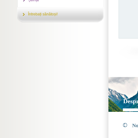
Știința
Întrebați sănătoși!
Despr
Noț