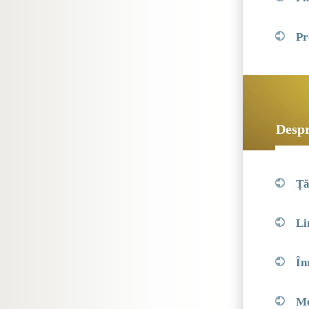
Pr
Despr
Ţă
Li
În
Me