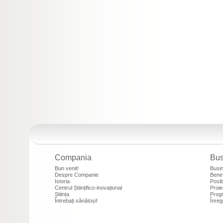
Compania
Bus
Bun venit!
Busi
Despre Companie
Benef
Istoria
Posibi
Centrul Științifico-inovațional
Proie
Știința
Progr
Întrebați sănătoși!
Înreg