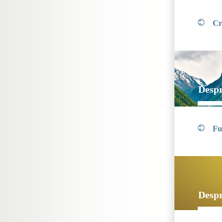
Cre
Despr
Fu
Despr