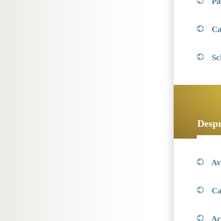
Par
Ca
Sc
Despr
Av
Ca
Ac