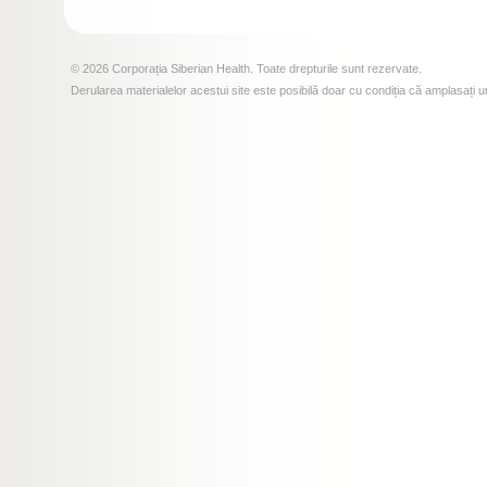
© 2026 Corporația Siberian Health. Toate drepturile sunt rezervate.
Derularea materialelor acestui site este posibilă doar cu condiția că amplasați u