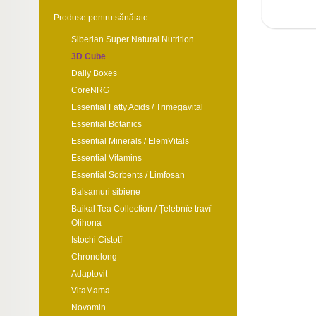
Produse pentru sănătate
Siberian Super Natural Nutrition
3D Cube
Daily Boxes
CoreNRG
Essential Fatty Acids / Trimegavital
Essential Botanics
Essential Minerals / ElemVitals
Essential Vitamins
Essential Sorbents / Limfosan
Balsamuri sibiene
Baikal Tea Collection / Țelebnîe travî
Olihona
Istochi Cistotî
Chronolong
Adaptovit
VitaMama
Novomin