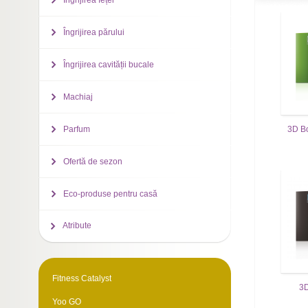
Îngrijirea feței
Îngrijirea părului
Îngrijirea cavității bucale
Machiaj
3D B
Parfum
Ofertă de sezon
Eco-produse pentru casă
Atribute
Fitness Catalyst
3D
Yoo GO