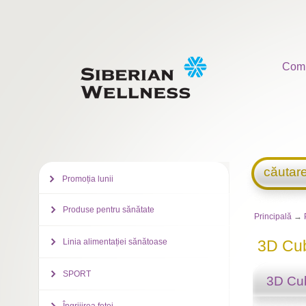
Com
căutar
Promoția lunii
Produse pentru sănătate
Principală
→
Linia alimentației sănătoase
3D Cu
SPORT
3D Cu