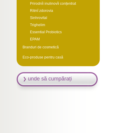
Prirodnîi inulinovîi conțentrat
Ritmî zdorovia
Sinhrovital
Trighelim
Essential Probiotics
EPAM
Branduri de cosmetică
Eco-produse pentru casă
unde să cumpărați