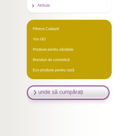
Atribute
Fitness Catalyst
Yoo GO
Produse pentru sănătate
Branduri de cosmetică
Eco-produse pentru casă
unde să cumpărați