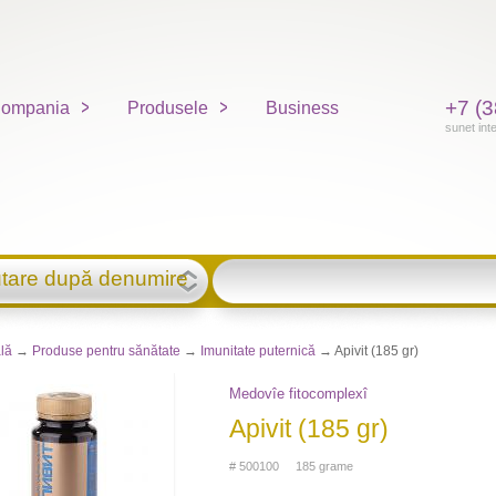
+7 (3
ompania
Produsele
Business
sunet int
tare după denumire
lă
→
Produse pentru sănătate
→
Imunitate puternică
→ Apivit (185 gr)
Medovîe fitocomplexî
Apivit (185 gr)
# 500100 185 grame