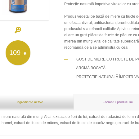
Protecție naturală împotriva virozelor cu aro
Produs vegetal pe bază de miere cu fructe d
un efect antiviral, antibacterian, bronhodila
produsului s-a reînnoit calitativ. Apivit-ul re
el are un gust plăcut de fructe de pădure cu
mierea din munţii Altai de calitate superioară
recomandă de a se administra cu ceai.
109
lei
GUST DE MIERE CU FRUCTE DE 
AROMĂ BOGATĂ
PROTECȚIE NATURALĂ ÎMPOTRIVA
Ingrediente active
Formatul produsului
miere naturală din munţii Altai, extract de flori de tei, extract de radacină de lemn 
hamei, extract de fructe de măceș, extract de fructe de coacăz negru, extract de f