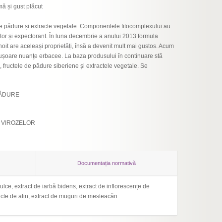
mă și gust plăcut
e pădure și extracte vegetale. Componentele fitocomplexului au
tator și expectorant. În luna decembrie a anului 2013 formula
înnoit are aceleași proprietăți, însă a devenit mult mai gustos. Acum
 ușoare nuanţe erbacee. La baza produsului în continuare stă
, fructele de pădure siberiene și extractele vegetale. Se
PĂDURE
 VIROZELOR
Documentația normativă
dulce, extract de iarbă bidens, extract de inflorescențe de
Borcan
ructe de afin, extract de muguri de mesteacăn