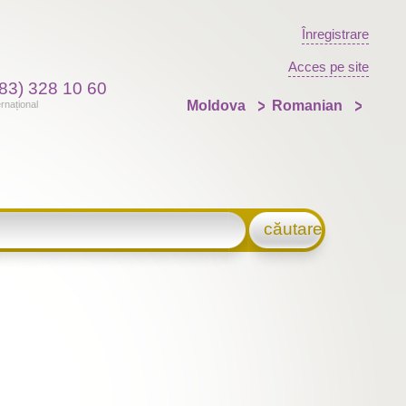
Înregistrare
Acces pe site
83) 328 10 60
Moldova
Romanian
ernațional
căutare