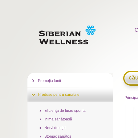
C
cău
Promoția lunii
Produse pentru sănătate
Principa
Eficiența de lucru sporită
Inimă sănătoasă
Nervi de oțel
Stomac sănătos