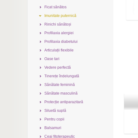
Ficat sănătos
Imunitate puternică
Rinichi sănătoși
Profilaxia alergiei
Profilaxia diabetului
Articulații flexibile
Oase tari
Vedere perfectă
Tinerețe îndelungată
Sănătate feminină
Sănătate masculină
Protecție antiparazitară
Siluetă suplă
Pentru copii
Balsamuri
Ceai fitoterapeutic