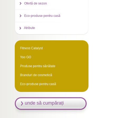
Ofertă de sezon
Eco-produse pentru casă
Atribute
Fitness Catalyst
Yoo GO
Produse pentru sănătate
Branduri de cosmetică
Eco-produse pentru casă
unde să cumpărați