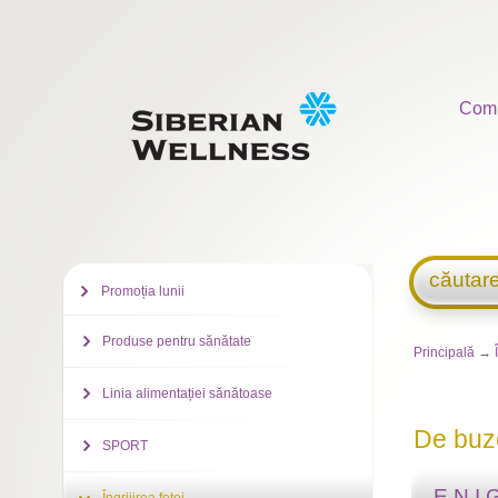
Com
căutar
Promoția lunii
Produse pentru sănătate
Principală
→
Linia alimentației sănătoase
De buz
SPORT
E.N.I.