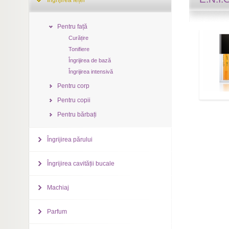
Îngrijirea feței
Pentru față
Curățire
Tonifiere
Îngrijirea de bază
Îngrijirea intensivă
Pentru corp
Pentru copii
Pentru bărbați
Îngrijirea părului
Îngrijirea cavității bucale
Machiaj
Parfum