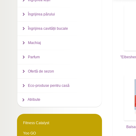
Îngrijirea feței
Îngrijirea părului
Îngrijirea cavității bucale
Machiaj
"Elbeshen
Parfum
Ofertă de sezon
Eco-produse pentru casă
Atribute
Fitness Catalyst
Balsa
Yoo GO