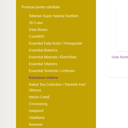
Produse pentru sănătate
Siberian Super Natural Nutrition
3D Cube
Daily Boxes
CoreNRG
Essential Fatty Acids / Trimegavital
Essential Botanics
Uian Nomo 
Essential Minerals / ElemVitals
Essential Vitamins
Essential Sorbents / Limfosan
Balsamuri sibiene
Baikal Tea Collection / Țelebnîe travî
Olihona
Istochi Cistotî
Chronolong
Adaptovit
VitaMama
Novomin