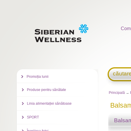
Com
căutar
Promoția lunii
Produse pentru sănătate
Principală
→
Linia alimentației sănătoase
Balsam
SPORT
Balsam