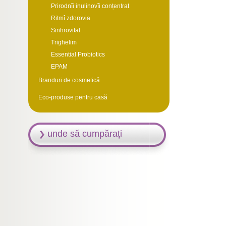
Prirodnîi inulinovîi conțentrat
Ritmî zdorovia
Sinhrovital
Trighelim
Essential Probiotics
EPAM
Branduri de cosmetică
Eco-produse pentru casă
unde să cumpărați