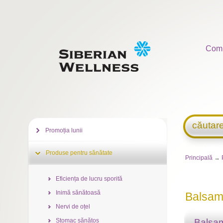
Com
căutar
Promoția lunii
Produse pentru sănătate
Principală
→
Eficiența de lucru sporită
Inimă sănătoasă
Balsam
Nervi de oțel
Stomac sănătos
Balsam