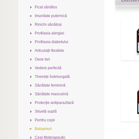
Ficat sănătos
Imunitate puternică
Rinichi sănătoși
Profilaxia alergiei
Profilaxia diabetului
Articulații flexibile
Oase tari
Vedere perfectă
Tinerețe îndelungată
Sănătate feminină
Sănătate masculină
Protecție antiparazitară
Siluetă suplă
Pentru copii
Balsamuri
Ceai fitoterapeutic