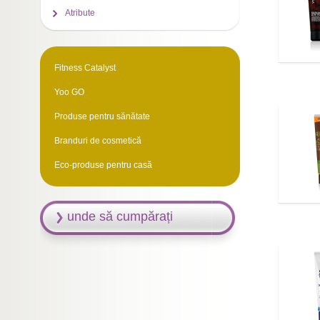
Atribute
Fitness Catalyst
Yoo GO
Produse pentru sănătate
Branduri de cosmetică
Eco-produse pentru casă
unde să cumpărați