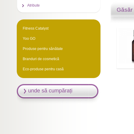
Atribute
Găsăr
Fitness Catalyst
Yoo GO
Produse pentru sănătate
Branduri de cosmetică
Eco-produse pentru casă
unde să cumpărați