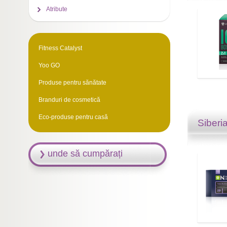
Atribute
Fitness Catalyst
Yoo GO
Produse pentru sănătate
Branduri de cosmetică
Eco-produse pentru casă
Siberi
unde să cumpărați