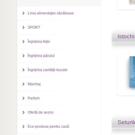
Linia alimentației sănătoase
SPORT
Istochi
Îngrijirea feței
Îngrijirea părului
Îngrijirea cavității bucale
Machiaj
Parfum
Ofertă de sezon
Seturi
Eco-produse pentru casă