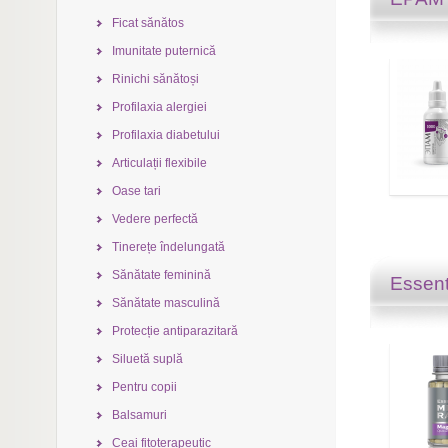
Ficat sănătos
Imunitate puternică
Rinichi sănătoși
Profilaxia alergiei
Profilaxia diabetului
Articulații flexibile
Oase tari
Vedere perfectă
Tinerețe îndelungată
Sănătate feminină
Essent
Sănătate masculină
Protecție antiparazitară
Siluetă suplă
Pentru copii
Balsamuri
Ceai fitoterapeutic