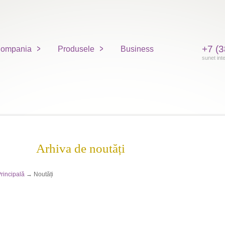
+7 (3
ompania
Produsele
Business
sunet int
Arhiva de noutăți
rincipală
→ Noutăți