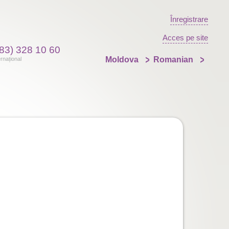
Înregistrare
Acces pe site
83) 328 10 60
Moldova
Romanian
ernațional