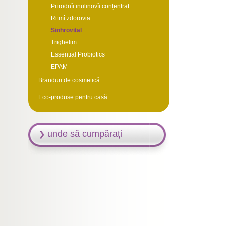
Prirodnîi inulinovîi conțentrat
Ritmî zdorovia
Sinhrovital
Trighelim
Essential Probiotics
EPAM
Branduri de cosmetică
Eco-produse pentru casă
unde să cumpărați