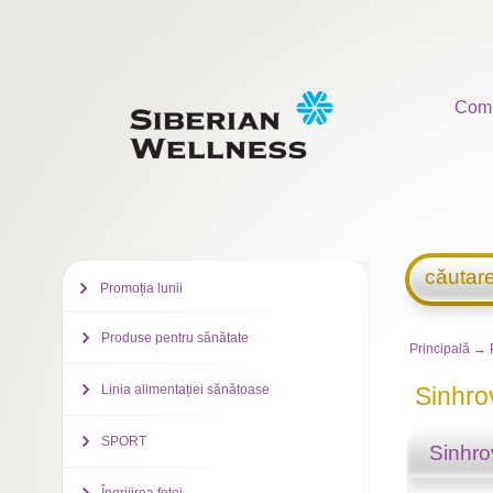
Com
căutar
Promoția lunii
Produse pentru sănătate
Principală
→
Linia alimentației sănătoase
Sinhrov
SPORT
Sinhrov