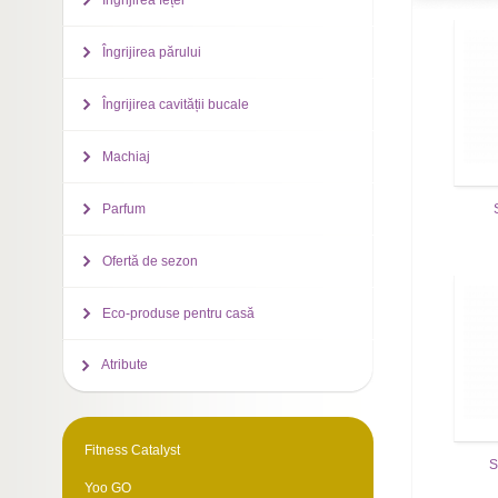
Îngrijirea feței
Îngrijirea părului
Îngrijirea cavității bucale
Machiaj
Parfum
Ofertă de sezon
Eco-produse pentru casă
Atribute
Fitness Catalyst
S
Yoo GO