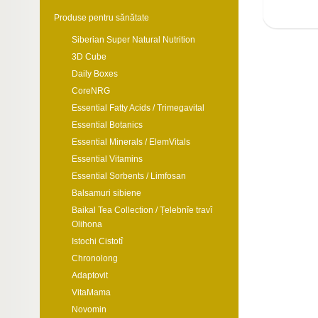
Produse pentru sănătate
Siberian Super Natural Nutrition
3D Cube
Daily Boxes
CoreNRG
Essential Fatty Acids / Trimegavital
Essential Botanics
Essential Minerals / ElemVitals
Essential Vitamins
Essential Sorbents / Limfosan
Balsamuri sibiene
Baikal Tea Collection / Țelebnîe travî
Olihona
Istochi Cistotî
Chronolong
Adaptovit
VitaMama
Novomin