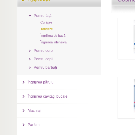
Îngrijirea feței
Pentru față
Curățire
Tonifiere
Îngrijirea de bază
Îngrijirea intensivă
Pentru corp
Pentru copii
Pentru bărbați
Îngrijirea părului
Îngrijirea cavității bucale
Machiaj
Parfum