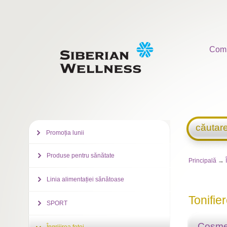
Com
căutar
Promoția lunii
Produse pentru sănătate
Principală
→
Linia alimentației sănătoase
Tonifie
SPORT
Cosme