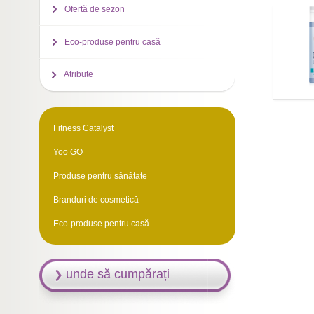
Ofertă de sezon
Eco-produse pentru casă
Atribute
Fitness Catalyst
Yoo GO
Produse pentru sănătate
Branduri de cosmetică
Eco-produse pentru casă
unde să cumpărați