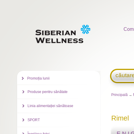
Com
căutar
Promoția lunii
Produse pentru sănătate
Principală
→
Linia alimentației sănătoase
Rimel
SPORT
E.N.I.