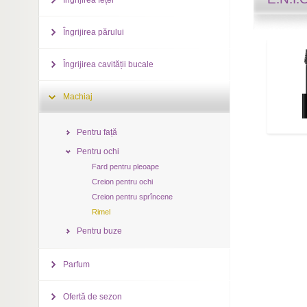
Îngrijirea feței
Îngrijirea părului
Îngrijirea cavității bucale
Machiaj
Pentru față
Pentru ochi
Fard pentru pleoape
Creion pentru ochi
Creion pentru sprîncene
Rimel
Pentru buze
Parfum
Ofertă de sezon