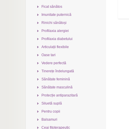
Ficat sănătos
Imunitate puternică
Rinichi sănătoși
Profilaxia alergiei
Profilaxia diabetului
Articulații flexibile
Oase tari
Vedere perfectă
Tinerețe îndelungată
Sănătate feminină
Sănătate masculină
Protecție antiparazitară
Siluetă suplă
Pentru copii
Balsamuri
Ceai fitoterapeutic