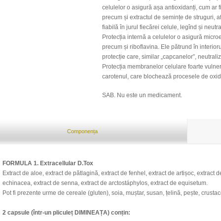
celulelor o asigură așa antioxidanți, cum ar f
precum și extractul de semințe de struguri, a
fiabilă în jurul fiecărei celule, legînd și neutra
Protecția internă a celulelor o asigură micro
precum și riboflavina. Ele pătrund în interior
protecție care, similar „capcanelor”, neutraliz
Protecția membranelor celulare foarte vulnera
carotenul, care blochează procesele de oxida
SAB. Nu este un medicament.
Componența
FORMULA 1. Extracellular D.Tox
Extract de aloe, extract de pătlagină, extract de fenhel, extract de artișoc, extract
echinacea, extract de senna, extract de arctostáphylos, extract de equisetum.
Pot fi prezente urme de cereale (gluten), soia, muștar, susan, țelină, pește, crusta
2 capsule (într-un pliculeț DIMINEAȚA) conțin: