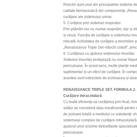
Rinichii sunt unul din principalele sisteme de
calitate farmaceutică din componența „Renaiss
curățare ale sistemului urinar.
5. Curățare prin sistemul respirator
Prin plămîni noi nu numai respirăm, dar și e
și viruși. Funcția de curățare a sistemului re
ridicată. Activitatea de curățare a bronhiilo
„Renaissance Triple Set–Istochi cistotî”, pre
6. Curățarea cu ajutorul sistemului imunitar
Sistemul imunitar protejează nu numai împotri
periculoase. În acest sens, multe plante medi
suplimentar și un efect de curățare. În compo
acestea sunt extractele de echinacea și aloe
RENAISSANCE TRIPLE SET. FORMULA 2. In
Curățare intracelulară
Cu toată eficiența sa curățarea prin ficat, rini
astăzi se consideră deja insuficientă pentru 
de poluare totală a mediului cu substanțe chi
sistemului complex de curățare intracelulară,
ajutorul unor enzime detoxifiante specializat
periculoase.