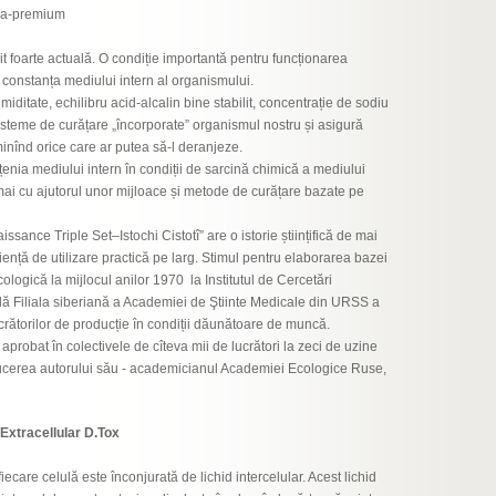
asa-premium
it foarte actuală. O condiție importantă pentru funcționarea
constanța mediului intern al organismului.
ditate, echilibru acid-alcalin bine stabilit, concentrație de sodiu
 sisteme de curățare „încorporate” organismul nostru și asigură
inînd orice care ar putea să-l deranjeze.
enia mediului intern în condiții de sarcină chimică a mediului
mai cu ajutorul unor mijloace și metode de curățare bazate pe
sance Triple Set–Istochi Cistotî” are o istorie științifică de mai
iență de utilizare practică pe larg. Stimul pentru elaborarea bazei
cologică la mijlocul anilor 1970 la Institutul de Cercetări
tală Filiala siberiană a Academiei de Ştiinte Medicale din URSS a
crătorilor de producție în condiții dăunătoare de muncă.
 aprobat în colectivele de cîteva mii de lucrători la zeci de uzine
ducerea autorului său - academicianul Academiei Ecologice Ruse,
tracellular D.Tox
ecare celulă este înconjurată de lichid intercelular. Acest lichid