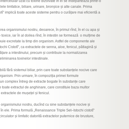
intercelular uzat cu toxine dizolvate în el se îndepărtează printr-o
ele limfatice, biliare, urinare, bronșice și alte canale. Prima
tî” implică toate aceste sisteme pentru o curățare mai eficientă a
țarea organismului nostru, deoarece, în primul rînd, în el cu apa și
oxice, iar în al doilea rînd, în intestin se formează o mulțime de
buie excretate la timp din organism. Astfel de componente ale
i Cistotî”, ca extractele de senna, aloe, fenicul, pătlagină și
ățare a intestinului, precum și contribuie la normalizarea
 eliminarea toxinelor intestinale.
bilă fără sistemul biliar, prin care toate substanțele nocive care
n organism. Prin urmare, în compoziția primei formule
ă un complex întreg de extracte bogate în substanțe care
e toate extractul de anghinare, care constituie baza multor
extractele de mușețel și fenicul.
 a organismului nostru, ducînd cu sine substanțele nocive și
în ele. Prima formulă „Renaissance Triple Set–Istochi cistotî”
irculator și limfatic datorită extractelor puternice de brusture,