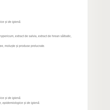
ce și de igienă.
 hypericum, extract de salvia, extract de hrean sălbatic,
cee, moluște și produse prelucrate.
Сертиф
ce și de igienă.
, epidemiologice și de igienă.