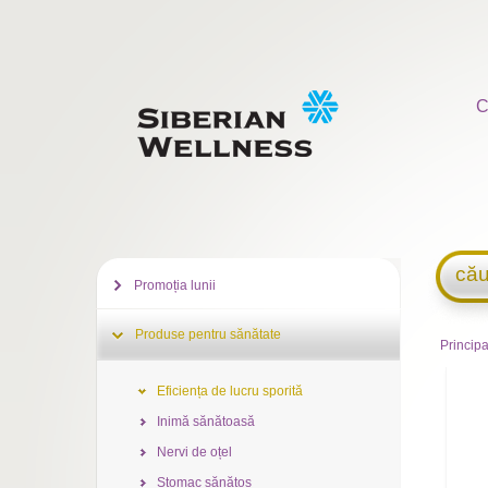
C
cău
Promoția lunii
Produse pentru sănătate
Principa
Eficiența de lucru sporită
Inimă sănătoasă
Nervi de oțel
Stomac sănătos