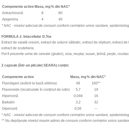
Componente active
Masa, mg
% din NAC*
Antrachinonă
8
80
Apigenina
4
40
* NAC - nivelul adecvat de consum conform cerințelor unice sanitare, epidemiologi
FORMULA 2. Intacellular D.Tox
Extract de salată-creson, extract de usturoi sălbatic, extract de silybum, extract de
extract de scutellaria.
Pot fi prezente urme de cereale (gluten), soia, muștar, susan, țelină, pește, crusta
2 capsule (într-un pliculeț SEARA) conțin:
Componente active
Masa, mg
% din NAC*
Flavoligani (având la bază silibina)
48
160**
Flavonoide (recalculate în conținut de rutin)
5,7
19
Hipericină
0,048
16
Baikalin
3,2
32
Giperozid
0,56
–
* NAC - nivelul adecvat de consum conform cerințelor unice sanitare, epidemiologi
** Nu depășește nivelul maxim admis de consum conform cerințelor unice sanitare