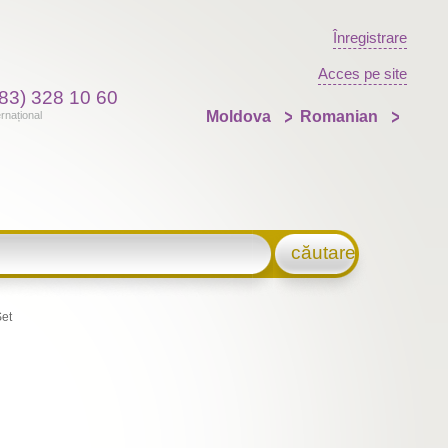
Înregistrare
Acces pe site
83) 328 10 60
Moldova
Romanian
ernațional
căutare
et