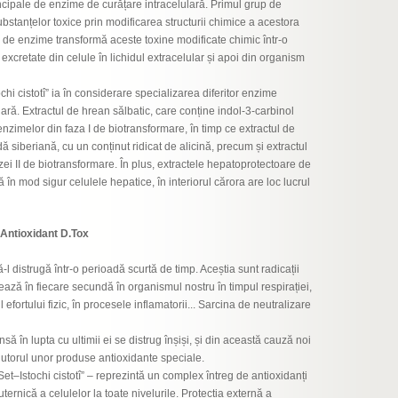
ncipale de enzime de curățare intracelulară. Primul grup de
bstanțelor toxice prin modificarea structurii chimice a acestora
up de enzime transformă aceste toxine modificate chimic într-o
excretate din celule în lichidul extracelular și apoi din organism
i cistotî” ia în considerare specializarea diferitor enzime
lară. Extractul de hrean sălbatic, care conține indol-3-carbinol
enzimelor din faza I de biotransformare, în timp ce extractul de
dă siberiană, cu un conținut ridicat de alicină, precum și extractul
zei II de biotransformare. În plus, extractele hepatoprotectoare de
 în mod sigur celulele hepatice, în interiorul cărora are loc lucrul
ntioxidant D.Tox
l distrugă într-o perioadă scurtă de timp. Aceștia sunt radicații
rmează în fiecare secundă în organismul nostru în timpul respirației,
l efortului fizic, în procesele inflamatorii... Sarcina de neutralizare
 însă în lupta cu ultimii ei se distrug înșiși, și din această cauză noi
jutorul unor produse antioxidante speciale.
t–Istochi cistotî” – reprezintă un complex întreg de antioxidanți
uternică a celulelor la toate nivelurile. Protecția externă a