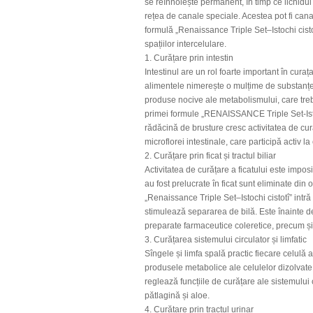
se reînnoiește permanent, în timp ce lichidul 
rețea de canale speciale. Acestea pot fi canal
formulă „Renaissance Triple Set–Istochi cisto
spațiilor intercelulare.
1. Curățare prin intestin
Intestinul are un rol foarte important în cura
alimentele nimerește o mulțime de substanțe t
produse nocive ale metabolismului, care tre
primei formule „RENAISSANCE Triple Set-Istoch
rădăcină de brusture cresc activitatea de cur
microflorei intestinale, care participă activ la
2. Curățare prin ficat și tractul biliar
Activitatea de curățare a ficatului este imposi
au fost prelucrate în ficat sunt eliminate di
„Renaissance Triple Set–Istochi cistotî” intr
stimulează separarea de bilă. Este înainte d
preparate farmaceutice coleretice, precum și 
3. Curățarea sistemului circulator și limfatic
Sîngele și limfa spală practic fiecare celulă
produsele metabolice ale celulelor dizolvate 
reglează funcțiile de curățare ale sistemului c
pătlagină și aloe.
4. Curățare prin tractul urinar