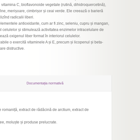
i vitamina C, bioflavonoide vegetale (rutină, dihidroquercetină),
fine, merișoare, cimbrișor și ceai verde. Ele creează o barieră
lizînd radicalii liberi.
elementele antioxidante, cum ar fi zinc, seleniu, cupru și mangan,
ul celulelor și stimulează activitatea enzimelor intracelulare de
ează oxigenul liber format în interiorul celulelor.
bile o exercită vitaminele A și E, precum și licopenul și beta-
re distructive.
Documentația normativă
 de romaniță, extract de rădăcină de arctium, extract de
cee, moluște și produse prelucrate.
Деклар