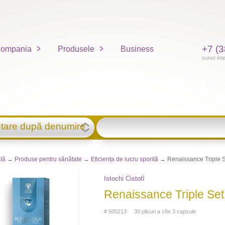
+7 (3
ompania
Produsele
Business
sunet int
tare după denumire
lă
→
Produse pentru sănătate
→
Eficiența de lucru sporită
→ Renaissance Triple S
Istochi Cistotî
Renaissance Triple Set
# 500213 30 plicuri a cîte 3 capsule