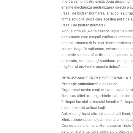
În organismul nostru există două grupuri pri
enzime efectuează neutralizarea directă a su
(faza I de biotransformare), iar al doilea gr
formă solubilă, după care acestea pot fi deja 
(faza II de biotransformare).
A doua formulă „Renaissance Triple Set–Istoch
detoxifiante care asigură curățarea intracelu
natural, stimulează în mod direct activitatea 
creson, bogat în sulforafan, extractul de leur
de salvie stimulează activitatea enzimelor fa
armurariu, scutellaria și sunătoare protejează
migălos al enzimelor noastre detoxifiante.
RENAISSANCE TRIPLE SET. FORMULA 3. A
Protecție antioxidantă a celulelor
Organismul nostru conține toxine capabile să-
liberi sau altfel oxidanții chimici care se fo
în timpul lucrului sistemului imunitar, în timpu
a lor o exercită antioxidanții.
Antioxidanții luptă eficient cu radicalii liberi,
zilnic trebuie să completăm numărul lor cu a
Cea de-a treia formulă „Renaissance Triple Se
de origine diferită, care asigură o protecție p