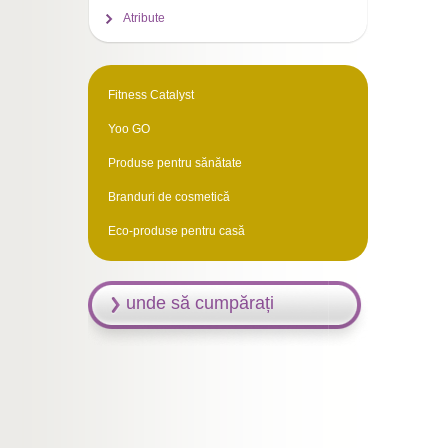
Atribute
Fitness Catalyst
Yoo GO
Produse pentru sănătate
Branduri de cosmetică
Eco-produse pentru casă
unde să cumpărați