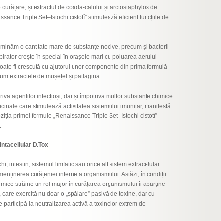
 curățare, și extractul de coada-calului și arctostaphylos de
ance Triple Set–Istochi cistotî” stimulează eficient funcțiile de
liminăm o cantitate mare de substanțe nocive, precum și bacterii
spirator crește în special în orașele mari cu poluarea aerului
r poate fi crescută cu ajutorul unor componente din prima formulă
cum extractele de mușețel și patlagină.
va agenților infecțioși, dar și împotriva multor substanțe chimice
cinale care stimulează activitatea sistemului imunitar, manifestă
ziția primei formule „Renaissance Triple Set–Istochi cistotî”
.
tacellular D.Tox
chi, intestin, sistemul limfatic sau orice alt sistem extracelular
menținerea curățeniei interne a organismului. Astăzi, în condiții
mice străine un rol major în curățarea organismului îi aparține
 care exercită nu doar o „spălare” pasivă de toxine, dar cu
e participă la neutralizarea activă a toxinelor extrem de