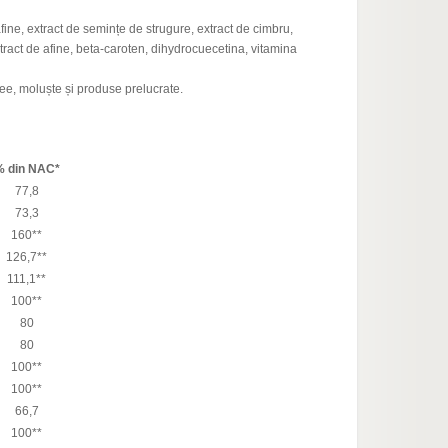
ine, extract de semințe de strugure, extract de cimbru,
xtract de afine, beta-caroten, dihydrocuecetina, vitamina
cee, moluște și produse prelucrate.
% din NAC*
77,8
73,3
160**
126,7**
111,1**
100**
80
80
100**
100**
66,7
100**