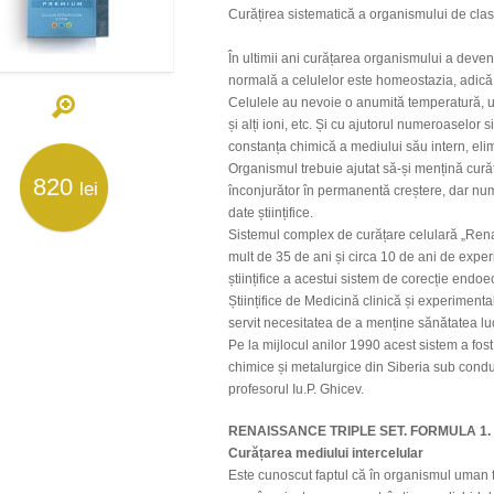
Curățirea sistematică a organismului de cl
În ultimii ani curățarea organismului a deven
normală a celulelor este homeostazia, adică 
Celulele au nevoie o anumită temperatură, umi
și alți ioni, etc. Și cu ajutorul numeroaselor
constanța chimică a mediului său intern, elim
Organismul trebuie ajutat să-și mențină curăț
820
lei
înconjurător în permanentă creștere, dar nu
date științifice.
Sistemul complex de curățare celulară „Renais
mult de 35 de ani și circa 10 de ani de exper
științifice a acestui sistem de corecție endoe
Științifice de Medicină clinică și experimen
servit necesitatea de a menține sănătatea lu
Pe la mijlocul anilor 1990 acest sistem a fost
chimice și metalurgice din Siberia sub con
profesorul Iu.P. Ghicev.
RENAISSANCE TRIPLE SET. FORMULA 1. Ex
Curățarea mediului intercelular
Este cunoscut faptul că în organismul uman fi