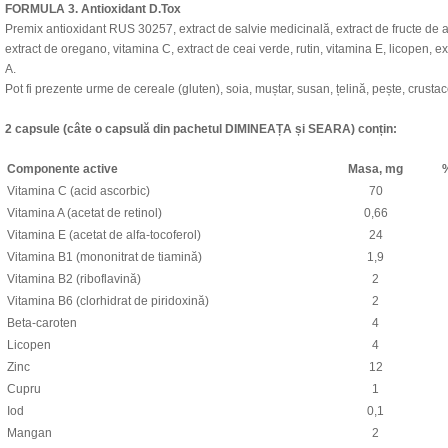
FORMULA 3. Antioxidant D.Tox
Premix antioxidant RUS 30257, extract de salvie medicinală, extract de fructe de af
extract de oregano, vitamina C, extract de ceai verde, rutin, vitamina E, licopen, e
A.
Pot fi prezente urme de cereale (gluten), soia, muștar, susan, țelină, pește, crusta
2 capsule (câte o capsulă din pachetul DIMINEAȚA și SEARA) conțin:
Componente active
Masa, mg
Vitamina C (acid ascorbic)
70
Vitamina A (acetat de retinol)
0,66
Vitamina E (acetat de alfa-tocoferol)
24
Vitamina B1 (mononitrat de tiamină)
1,9
Vitamina B2 (riboflavină)
2
Vitamina B6 (clorhidrat de piridoxină)
2
Beta-caroten
4
Licopen
4
Zinc
12
Cupru
1
Iod
0,1
Mangan
2