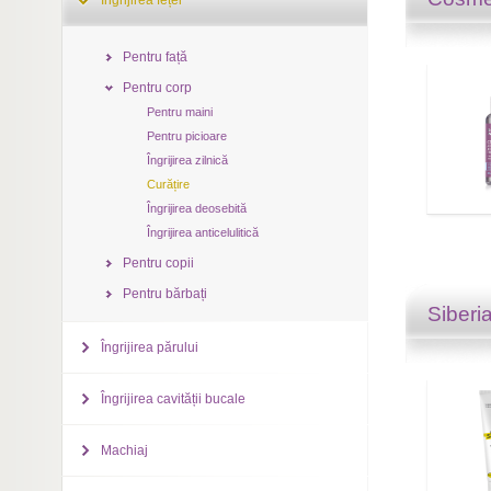
Îngrijirea feței
Pentru față
Pentru corp
Pentru maini
Pentru picioare
Îngrijirea zilnică
Curățire
Îngrijirea deosebită
Îngrijirea anticelulitică
Pentru copii
Pentru bărbați
Siberi
Îngrijirea părului
Îngrijirea cavității bucale
Machiaj