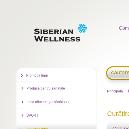
Com
căutar
Promoția lunii
Produse pentru sănătate
Principală
→
Linia alimentației sănătoase
Curățir
SPORT
Cosme