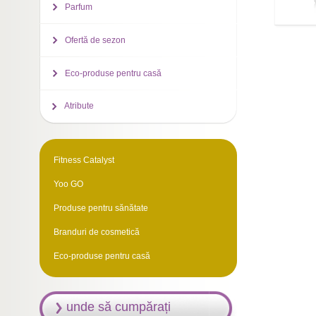
Parfum
Ofertă de sezon
Eco-produse pentru casă
Atribute
Fitness Catalyst
Yoo GO
Produse pentru sănătate
Branduri de cosmetică
Eco-produse pentru casă
unde să cumpărați