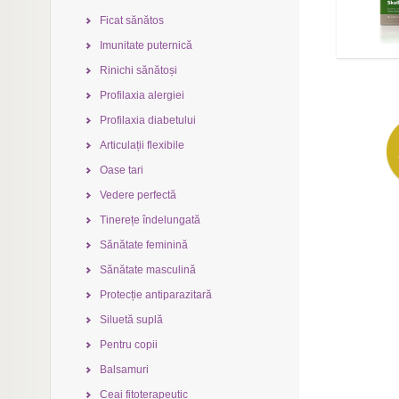
Ficat sănătos
Imunitate puternică
Rinichi sănătoși
Profilaxia alergiei
Profilaxia diabetului
Articulații flexibile
Oase tari
Vedere perfectă
Tinerețe îndelungată
Sănătate feminină
Sănătate masculină
Protecție antiparazitară
Siluetă suplă
Pentru copii
Balsamuri
Ceai fitoterapeutic