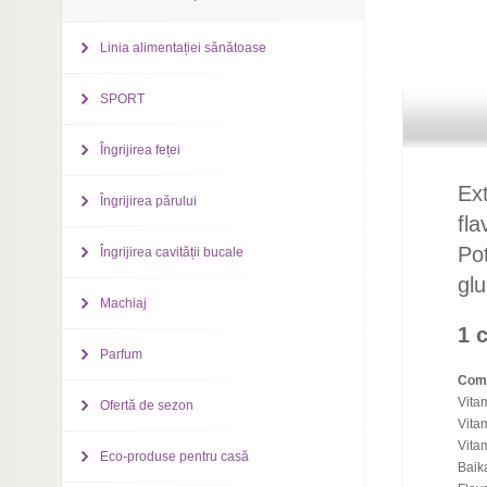
Linia alimentației sănătoase
SPORT
Îngrijirea feței
Ext
Îngrijirea părului
fla
Pot
Îngrijirea cavității bucale
gl
Machiaj
1 
Parfum
Comp
Vitam
Ofertă de sezon
Vitam
Vitam
Eco-produse pentru casă
Baik