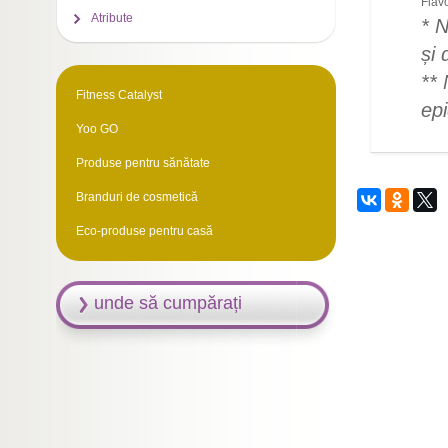
Flav
Atribute
* N
și 
**
Fitness Catalyst
epi
Yoo GO
Produse pentru sănătate
Branduri de cosmetică
Eco-produse pentru casă
unde să cumpărați