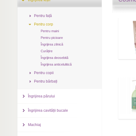
Îngrijirea feței
Pentru față
Pentru corp
Pentru maini
Pentru picioare
Îngrijirea zilnică
Curățire
Îngrijirea deosebită
Îngrijirea anticelulitică
Pentru copii
Pentru bărbați
Îngrijirea părului
Îngrijirea cavității bucale
Machiaj