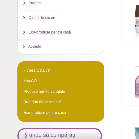
Parfum
Ofertă de sezon
Eco-produse pentru casă
Atribute
Fitness Catalyst
Yoo GO
Produse pentru sănătate
Branduri de cosmetică
Eco-produse pentru casă
unde să cumpărați