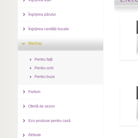
Îngrijirea feței
Îngrijirea părului
Îngrijirea cavității bucale
Machiaj
Pentru față
Pentru ochi
Pentru buze
Parfum
Ofertă de sezon
Eco-produse pentru casă
Atribute