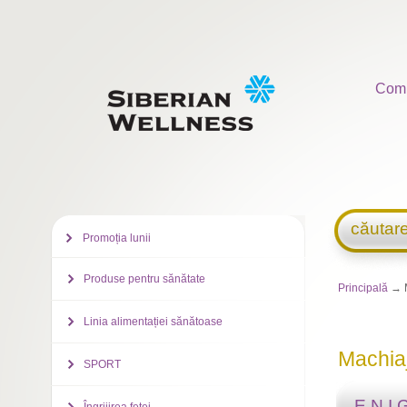
Com
căutar
Promoția lunii
Produse pentru sănătate
Principală
→ M
Linia alimentației sănătoase
Machia
SPORT
E.N.I.