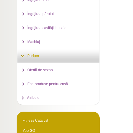
Îngrijirea feței
Îngrijirea părului
Îngrijirea cavității bucale
Machiaj
Parfum
Ofertă de sezon
Eco-produse pentru casă
Atribute
Fitness Catalyst
Yoo GO