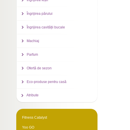
Îngrijirea feței
Îngrijirea părului
Îngrijirea cavității bucale
Machiaj
Parfum
Ofertă de sezon
Eco-produse pentru casă
Atribute
Fitness Catalyst
Yoo GO