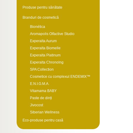
Produse pentru sănătate
Branduri de cosmetică
Bionética
Aromapolis Olfactive Studio
Experalta Aurum
Experalta Biomelle
Experalta Platinum
Experalta Chronolng
SPA Collection
Cosmetice cu complexul ENDEMIX™
E.N.I.G.M.A.
Vitamama BABY
Paste de dinți
Jivocost
Siberian Wellness
Eco-produse pentru casă