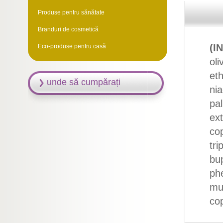
Produse pentru sănătate
Branduri de cosmetică
(I
Eco-produse pentru casă
oli
eth
unde să cumpărați
nia
pal
ext
cop
tri
bup
phe
mus
cop