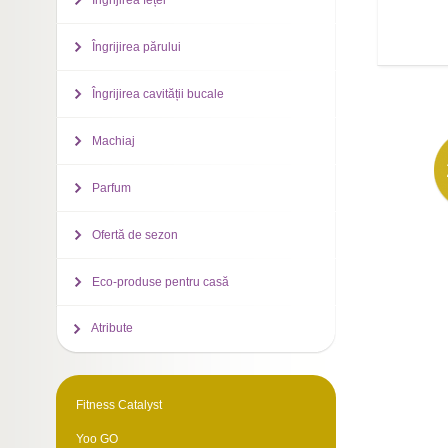
Îngrijirea feței
Îngrijirea părului
Îngrijirea cavității bucale
Machiaj
Parfum
Ofertă de sezon
Eco-produse pentru casă
Atribute
Fitness Catalyst
Yoo GO