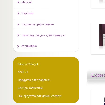
Макияж
Парфюм
Сезонное предложение
Эко-средства для дома Greenpin
Атрибутика
Fitness Catalyst
Yoo GO
Expera
Продукты для здоровья
Бренды косметики
Эко-средства для дома Greenpin