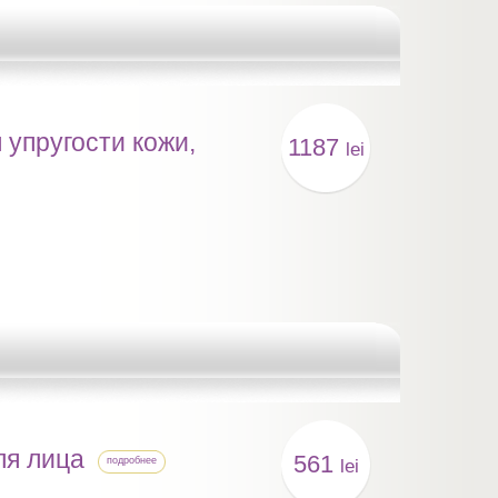
упругости кожи,
1187
lei
ля лица
561
подробнее
lei