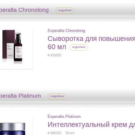
peralta Chronolong
подробнее
Experalta Chronolong
Сыворотка для повышения 
60 мл
подробнее
# 420055
peralta Platinum
подробнее
Experalta Platinum
Интеллектуальный крем д
# 406342 50 мл