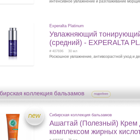
интенсивное увлажнение и разглаживание морщи
Experalta Platinum
Увлажняющий тонирующий
(cредний) - EXPERALTA P
# 407696 30 мл
Роскошное увлажнение, антивозрастной уход и д
бирская коллекция бальзамов
подробнее
Сибирская коллекция бальзамов
Ашагтай (Полезный) Крем 
комплексом жирных кисло