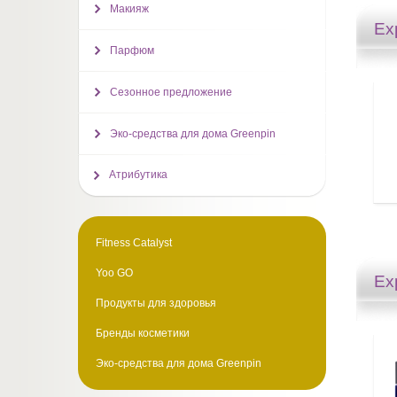
Макияж
Ex
Парфюм
Сезонное предложение
Эко-средства для дома Greenpin
Атрибутика
Fitness Catalyst
Yoo GO
Ex
Продукты для здоровья
Бренды косметики
Эко-средства для дома Greenpin