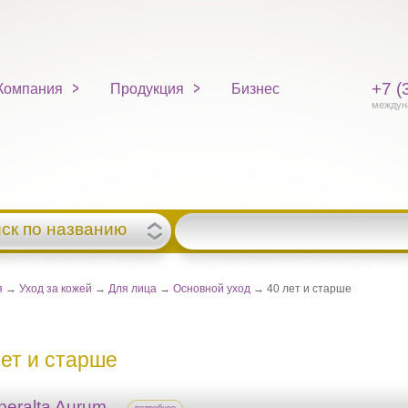
+7 (
Компания
Продукция
Бизнес
междун
ск по названию
я
→
Уход за кожей
→
Для лица
→
Основной уход
→ 40 лет и старше
лет и старше
peralta Aurum