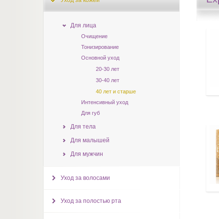
Уход за кожей
Для лица
Очищение
Тонизирование
Основной уход
20-30 лет
30-40 лет
40 лет и старше
Интенсивный уход
Для губ
Для тела
Для малышей
Для мужчин
Уход за волосами
Уход за полостью рта