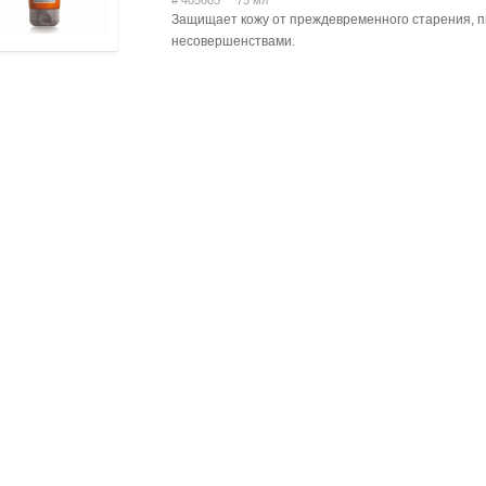
# 405605 75 мл
Защищает кожу от преждевременного старения, пи
несовершенствами.