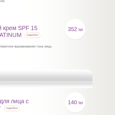
нок.
 крем SPF 15
352
lei
LATINUM
подробнее
еликатное выравнивание тона лица.
для лица с
140
lei
т
подробнее