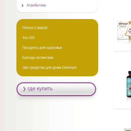
Атрибутика
Fitness Catalyst
Yoo GO
Продукты для здоровья
Бренды косметики
Эко-средства для дома Greenpin
где купить