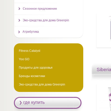
Сезонное предложение
Эко-средства для дома Greenpin
Атрибутика
Fitness Catalyst
Yoo GO
Продукты для здоровья
Siberi
Бренды косметики
Эко-средства для дома Greenpin
где купить