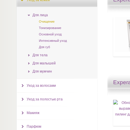
Уход за кожей
Для лица
Очищение
Тонизирование
Основной уход
Интенсивный уход
Для губ
Для тела
Для малышей
Для мужчин
Expera
Уход за волосами
Уход за полостью рта
Макияж
Парфюм