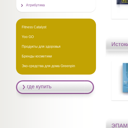
Атрибутика
Fitness Catalyst
Yoo GO
Исток
Продукты для здоровья
Бренды косметики
Эко-средства для дома Greenpin
где купить
ЭПА