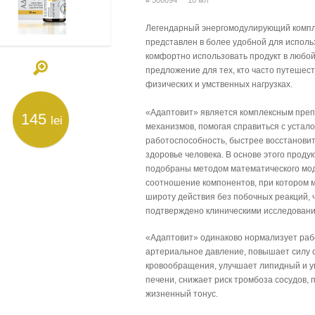
# 500094 10 мл
Легендарный энергомодулирующий компле
представлен в более удобной для исполь
комфортно использовать продукт в любой
предложение для тех, кто часто путешест
физических и умственных нагрузках.
«Адаптовит» является комплексным преп
145
lei
механизмов, помогая справиться с устал
работоспособность, быстрее восстанови
здоровье человека. В основе этого прод
подобраны методом математического мод
соотношение компонентов, при котором 
широту действия без побочных реакций, 
подтверждено клиническими исследован
«Адаптовит» одинаково нормализует рабо
артериальное давление, повышает силу 
кровообращения, улучшает липидный и у
печени, снижает риск тромбоза сосудов, 
жизненный тонус.