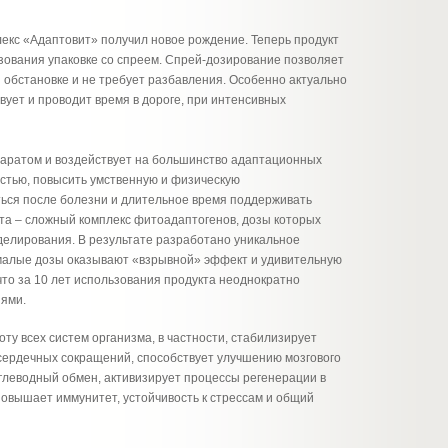
кс «Адаптовит» получил новое рождение. Теперь продукт
зования упаковке со спреем. Спрей-дозирование позволяет
 обстановке и не требует разбавления. Особенно актуально
вует и проводит время в дороге, при интенсивных
аратом и воздействует на большинство адаптационных
остью, повысить умственную и физическую
ться после болезни и длительное время поддерживать
укта – сложный комплекс фитоадаптогенов, дозы которых
елирования. В результате разработано уникальное
малые дозы оказывают «взрывной» эффект и удивительную
что за 10 лет использования продукта неоднократно
иями.
ту всех систем организма, в частности, стабилизирует
сердечных сокращений, способствует улучшению мозгового
глеводный обмен, активизирует процессы регенерации в
повышает иммунитет, устойчивость к стрессам и общий