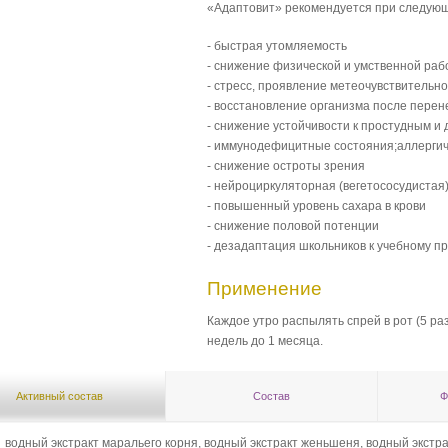
«Адаптовит» рекомендуется при следующ
- быстрая утомляемость
- снижение физической и умственной ра
- стресс, проявление метеочувствительн
- восстановление организма после пере
- снижение устойчивости к простудным 
- иммунодефицитные состояния;аллергич
- снижение остроты зрения
- нейроциркуляторная (вегетососудистая
- повышенный уровень сахара в крови
- снижение половой потенции
- дезадаптация школьников к учебному пр
Применение
Каждое утро распылять спрей в рот (5 раз
недель до 1 месяца.
Активный состав
Состав
Ф
водный экстракт маральего корня, водный экстракт женьшеня, водный экстра