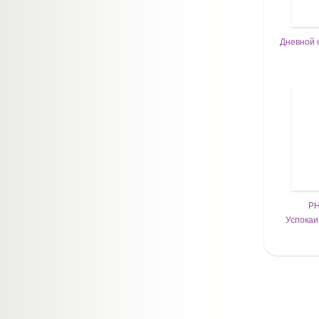
Дневной 
P
Успокаи