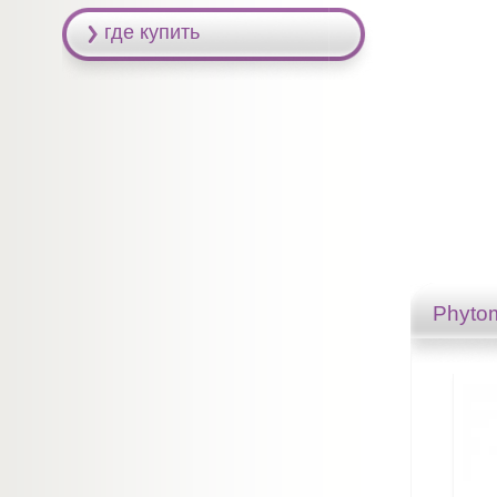
где купить
Phyto