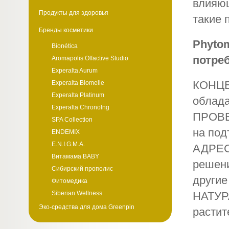
влияющ
Продукты для здоровья
такие 
Бренды косметики
Phyto
Bionética
потре
Aromapolis Olfactive Studio
Experalta Aurum
КОНЦЕ
Experalta Biomelle
Experalta Platinum
облада
Experalta Chronolng
ПРОВЕ
SPA Collection
на под
ENDEMIX
E.N.I.G.M.A.
АДРЕС
Витамама BABY
решени
Сибирский прополис
другие
Фитомедика
Siberian Wellness
НАТУРА
Эко-средства для дома Greenpin
растит