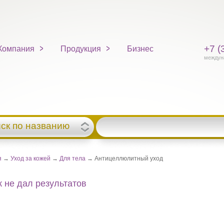
+7 (
Компания
Продукция
Бизнес
междун
ск по названию
я
→
Уход за кожей
→
Для тела
→ Антицеллюлитный уход
 не дал результатов