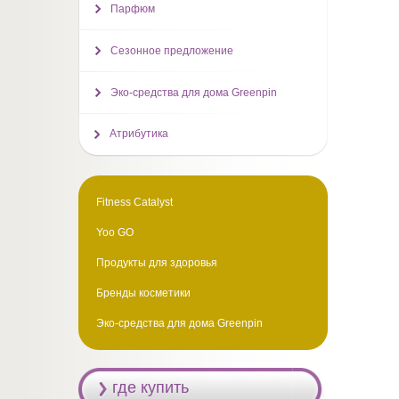
Парфюм
Сезонное предложение
Эко-средства для дома Greenpin
Атрибутика
Fitness Catalyst
Yoo GO
Продукты для здоровья
Бренды косметики
Эко-средства для дома Greenpin
где купить