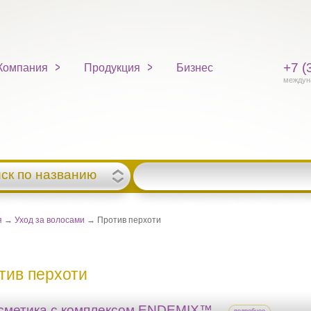
+7 (
Компания
Продукция
Бизнес
междун
ск по названию
я
→
Уход за волосами
→ Против перхоти
тив перхоти
сметика с комплексом ENDEMIX™