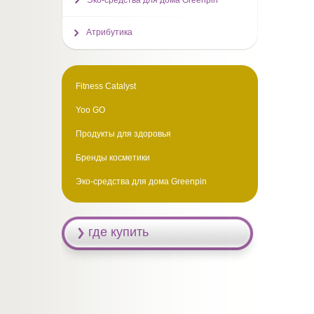
Эко-средства для дома Greenpin
Атрибутика
Fitness Catalyst
Yoo GO
Продукты для здоровья
Бренды косметики
Эко-средства для дома Greenpin
где купить