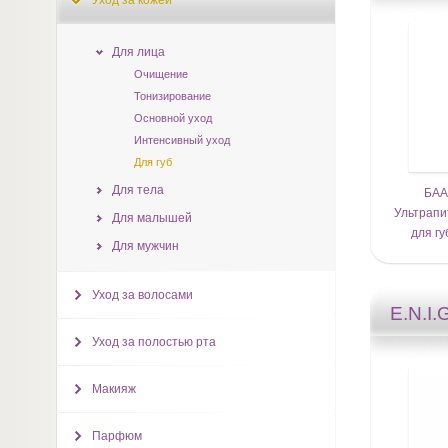
Уход за кожей
Для лица
Очищение
Тонизирование
Основной уход
Интенсивный уход
Для губ
Для тела
БАА
Ультрапи
Для малышей
для гу
Для мужчин
Уход за волосами
E.N.I.
Уход за полостью рта
Макияж
Парфюм