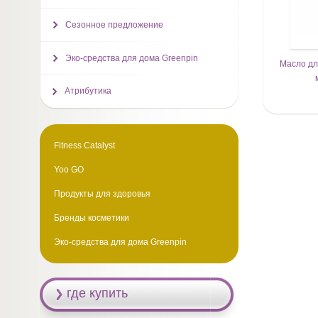
Сезонное предложение
Эко-средства для дома Greenpin
Масло для
Атрибутика
Fitness Catalyst
Yoo GO
Продукты для здоровья
Бренды косметики
Эко-средства для дома Greenpin
где купить