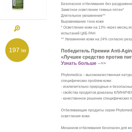
Безопасное отбеливание без раздражен
Заметное осветление темных пятен*
Длительное увлажнение**
Выравнивание тона кожи
* Осветление кожи на 13% через месяц и
испытаний ЦКБ РАН
** Увлажнение кожи на 24% согласно рез
197
lei
Победитель Премии Anti-Agi
«Лучшее средство против пи
Узнать больше
-->>
Phytomedica – высококачественная нату
специфических проблем кожи:
- исключительно природные и безопасны
- свойства продуктов доказаны КЛИНИЧЕ
- качественное решение специфических п
Отбеливающие продукты серии Phytomed
осветления кожи.
Механизм отбеливания безопасен для ко