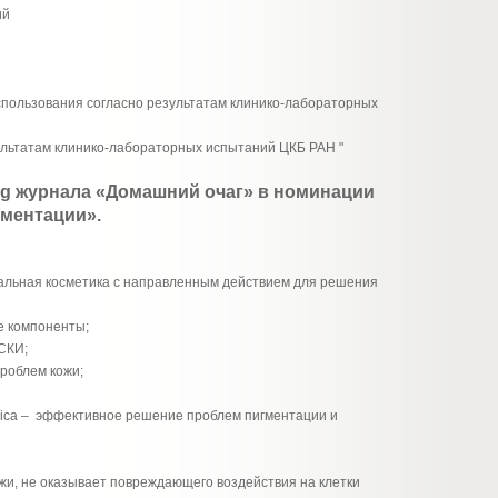
ий
спользования согласно результатам клинико-лабораторных
ультатам клинико-лабораторных испытаний ЦКБ РАН "
ng журнала «Домашний очаг» в номинации
гментации».
ральная косметика с направленным действием для решения
е компоненты;
СКИ;
роблем кожи;
ica – эффективное решение проблем пигментации и
жи, не оказывает повреждающего воздействия на клетки