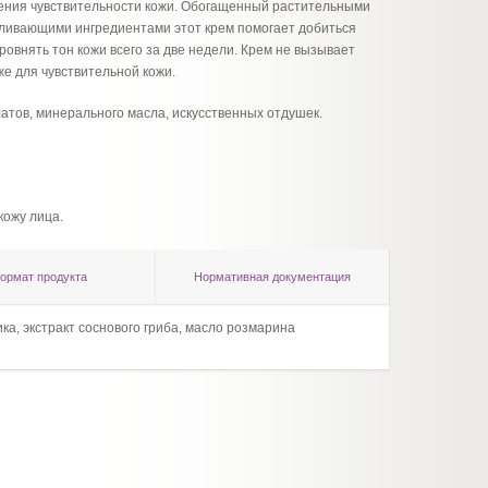
ения чувствительности кожи. Обогащенный растительными
ливающими ингредиентами этот крем помогает добиться
овнять тон кожи всего за две недели. Крем не вызывает
е для чувствительной кожи.
атов, минерального масла, искусственных отдушек.
кожу лица.
ормат продукта
Нормативная документация
ка, экстракт соснового гриба, масло розмарина
Активн
байкал
Состав
каприл
кислот
солодк