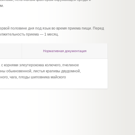
ми.
 первой половине дня под язык во время приема пищи. Перед
олжительность приема — 1 месяц.
Нормативная документация
с корнями элеутерококка колючего, пчелиное
Корнев
ины обыкновенной, листья крапивы двудомной,
молочк
ного, чага, плоды шиповника майского
аптечн
майско
питьев