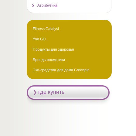
Атрибутика
Fitness Catalyst
Yoo GO
Продукты для здоровья
Бренды косметики
Эко-средства для дома Greenpin
где купить