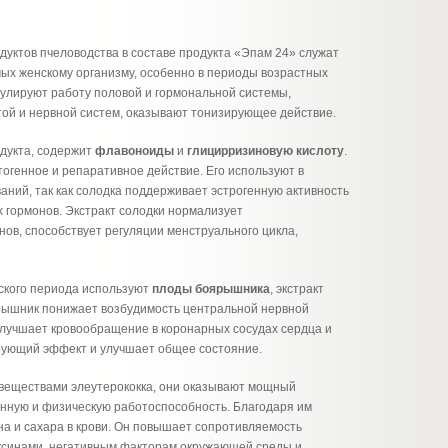
дуктов пчеловодства в составе продукта «Эпам 24» служат
ых женскому организму, особенно в периоды возрастных
улируют работу половой и гормональной системы,
ой и нервной систем, оказывают тонизирующее действие.
одукта, содержит
флавоноиды
и
глицирризиновую кислоту
.
огенное и репаративное действие. Его используют в
аний, так как солодка поддерживает эстрогенную активность
х гормонов. Экстракт солодки нормализует
ов, способствует регуляции менструального цикла,
ского периода используют
плоды боярышника
, экстракт
ярышник понижает возбудимость центральной нервной
улучшает кровообращение в коронарных сосудах сердца и
ирующий эффект и улучшает общее состояние.
еществами элеутерококка, они оказывают мощный
ную и физическую работоспособность. Благодаря им
на и сахара в крови. Он повышает сопротивляемость
оксинами, негативным факторам окружающей среды и