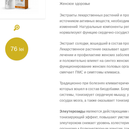
Женское здоровье
Экстракты лекарственных растений и про
источником активных веществ, необходим
изменений. Натуральные компоненты рег
нормализуют функцию сердечно-сосудист
Экстракт солодки, вошедший в состав пр
76
lei
Лекарственное растение оказывает адапт
лечении и профилактике женских заболев
и положительно влияет на синтез женски
функционирование женских половых орган
смягчает ПМС и симптомы климакса.
Традиционно при болезнях климактериче
которых вошел в состав биодобавки. Бо
системы, тонизирует сердечную мышцу, 
сосудах мозга, а также оказывает тониз
Элеутерозиды
являются действующими в
тонизирующий эффект, повышают умствен
элеутерококк снижает уровень холестери
организма к болезнетворным агентам, т