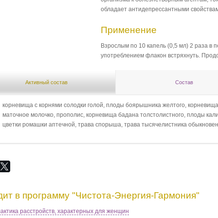
обладает антидепрессантными свойства
Применение
Взрослым по 10 капель (0,5 мл) 2 раза в
употреблением флакон встряхнуть. Прод
Активный состав
Состав
корневища с корнями солодки голой, плоды боярышника желтого, корневища 
маточное молочко, прополис, корневища бадана толстолистного, плоды кал
цветки ромашки аптечной, трава спорыша, трава тысячелистника обыкновен
дит в программу "Чистота-Энергия-Гармония"
ктика расстройств, характерных для женщин