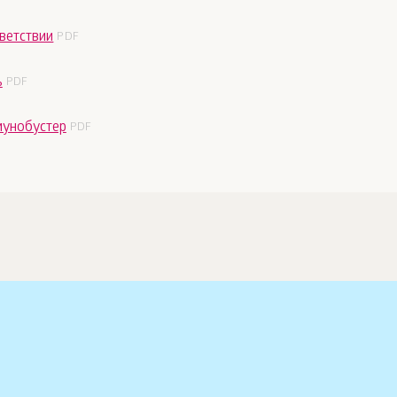
ветствии
ь
мунобустер