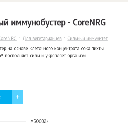
ый иммунобустер - СoreNRG
СoreNRG
Для вегетарианцев
Сильный иммунитет
ер на основе клеточного концентрата сока пихты
ca® восполняет силы и укрепляет организм.
.
#500327