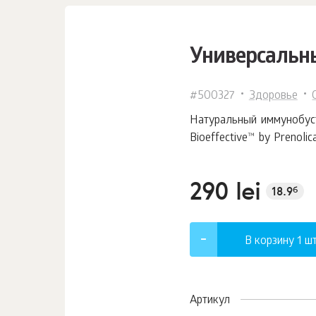
Универсальн
#500327
Здоровье
Натуральный иммунобуст
Bioeffective™ by Prenoli
290 lei
18.9
б
В корзину 1
шт
Артикул