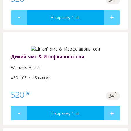
520
34
В корзину 1
шт.
Дикий ямс & Изофлавоны сои
Women's Health
#501405
45 капсул
lei
520
б.
34
В корзину 1
шт.