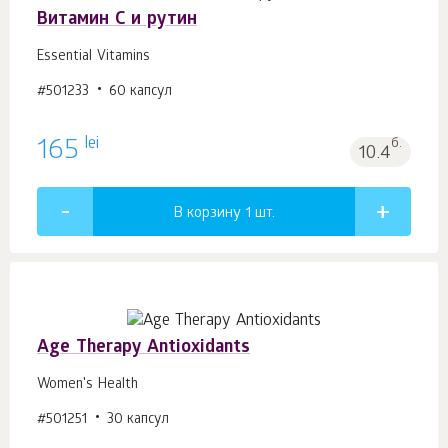
Витамин С и рутин
Essential Vitamins
#501233
60 капсул
lei
165
б.
10.4
В корзину 1
шт.
Age Тhеrару Antioxidants
Women's Health
#501251
30 капсул