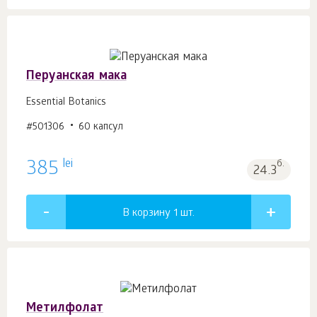
Перуанская мака
Essential Botanics
#501306
60 капсул
lei
385
б.
24.3
В корзину 1
шт.
Метилфолат