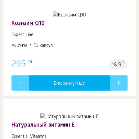
Коэнзим Q10
Expert Line
#501419
30 капсул
lei
295
б.
18.9
В корзину 1
шт.
Натуральный витамин E
Essential Vitamins