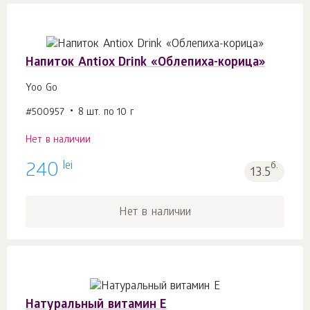
Напиток Antiox Drink «Облепиха-корица»
Yoo Gо
#500957
8 шт. по 10 г
Нет в наличии
lei
240
б.
13.5
Нет в наличии
Натуральный витамин Е