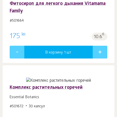
Фитосироп для легкого дыхания Vitamama
Family
#501664
lei
175
б.
10.6
В корзину 1
шт.
Комплекс растительных горечей
Essential Botanics
#501672
30 капсул