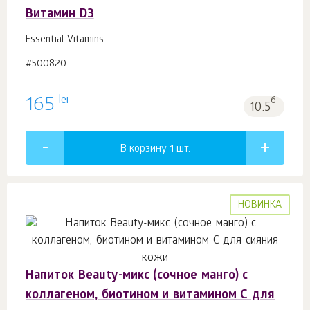
Витамин D3
Essential Vitamins
#500820
lei
165
б.
10.5
В корзину 1
шт.
НОВИНКА
Напиток Beauty-микс (сочное манго) с
коллагеном, биотином и витамином С для