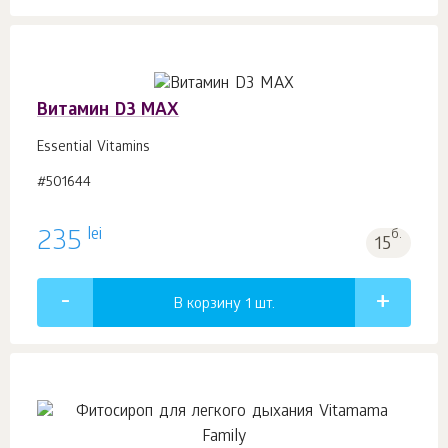
Витамин D3 MAX
Essential Vitamins
#501644
lei
235
б.
15
В корзину 1
шт.