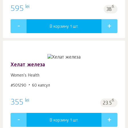
lei
595
б.
38
В корзину 1
шт.
Хелат железа
Women's Health
#501290
60 капсул
lei
355
б.
23.5
В корзину 1
шт.