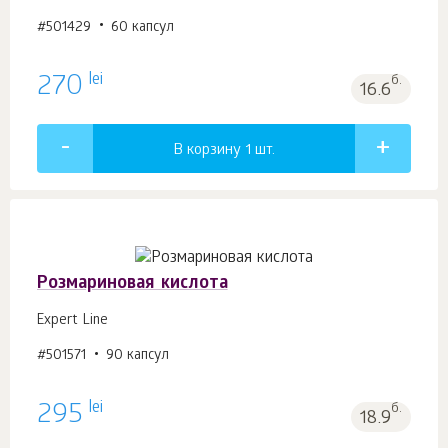
#501429
60 капсул
lei
270
б.
16.6
В корзину 1
шт.
Розмариновая кислота
Expert Line
#501571
90 капсул
lei
295
б.
18.9