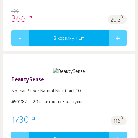
430
lei
366
б.
20.3
В корзину 1
шт.
BeautySense
Siberian Super Natural Nutrition ECO
#501187
20 пакетов по 3 капсулы
lei
1730
б.
115