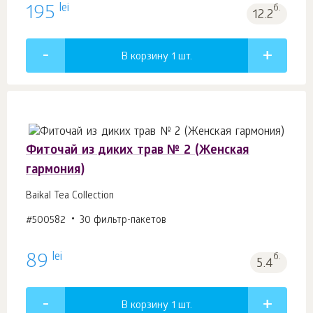
lei
195
б.
12.2
В корзину 1
шт.
Фиточай из диких трав № 2 (Женская
гармония)
Baikal Tea Collection
#500582
30 фильтр-пакетов
lei
89
б.
5.4
В корзину 1
шт.