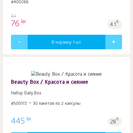
#400266
89
lei
76
б.
4.1
В корзину 1
шт.
Beauty Box / Красота и сияние
Набор Daily Box
#500172
30 пакетов по 2 капсулы
lei
445
б.
28