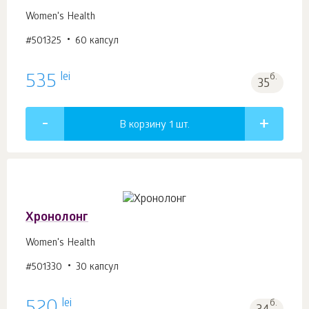
Women's Health
#501325
60 капсул
lei
535
б.
35
В корзину 1
шт.
Хронолонг
Women's Health
#501330
30 капсул
lei
б.