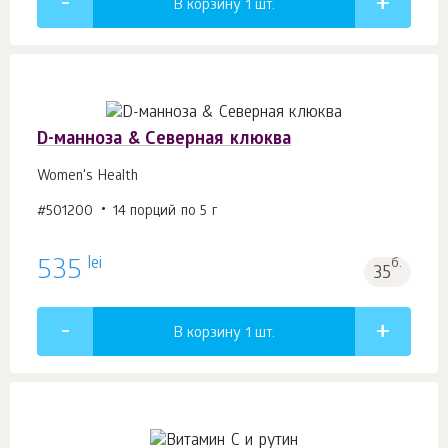
В корзину 1
шт.
D-манноза & Северная клюква
Women's Health
#501200
14 порций по 5 г
lei
535
б.
35
В корзину 1
шт.