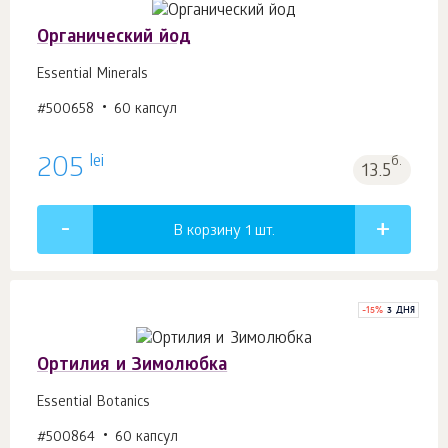
Органический йод
Essential Minerals
#500658
60 капсул
lei
205
б.
13.5
В корзину 1
шт.
-
15
%
3 ДНЯ
Ортилия и Зимолюбка
Essential Botanics
#500864
60 капсул