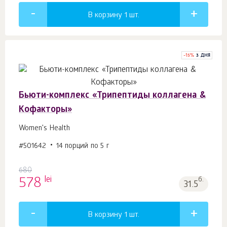
В корзину 1
шт.
-
15
%
3 ДНЯ
Бьюти-комплекс «Трипептиды коллагена &
Кофакторы»
Women's Health
#501642
14 порций по 5 г
680
lei
578
б.
31.5
В корзину 1
шт.