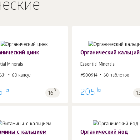
ческие
анический цинк
Органический кальций
tial Minerals
Essential Minerals
631
60 капсул
#500914
60 таблеток
В корзину 1
шт.
В корзину 1
шт.
lei
lei
5
б.
205
16
1
амины с кальцием
Органический йод