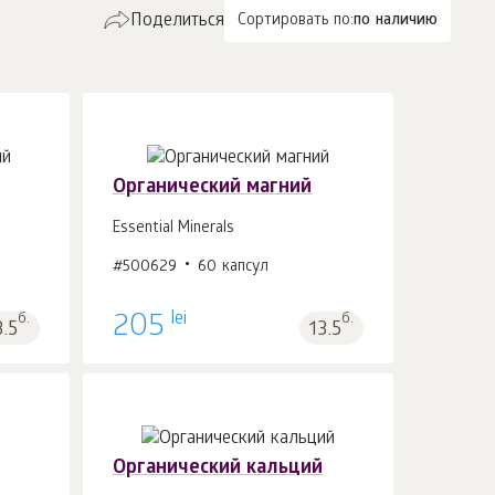
Поделиться
Сортировать по:
по наличию
Органический магний
Essential Minerals
#500629
60 капсул
В корзину 1
шт.
lei
б.
205
б.
3.5
13.5
Органический кальций