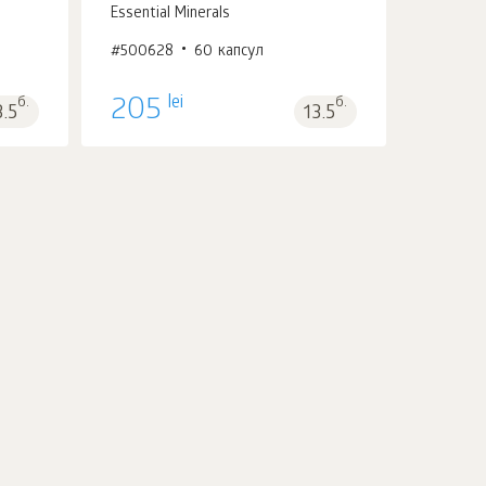
Essential Minerals
#500628
60 капсул
В корзину 1
шт.
lei
б.
205
б.
3.5
13.5