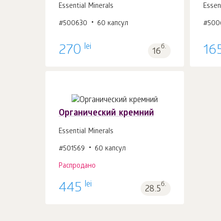
Essential Minerals
Essen
#500630
60 капсул
#500
В корзину 1
шт.
lei
270
б.
16
16
Органический кремний
Essential Minerals
#501569
60 капсул
Распродано
lei
445
б.
28.5