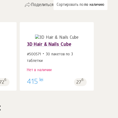
Поделиться
Сортировать по:
по наличию
3D Hair & Nails Cube
#500571
30 пакетов по 3
таблетки
Нет в наличии
lei
б.
415
б.
72
27
: