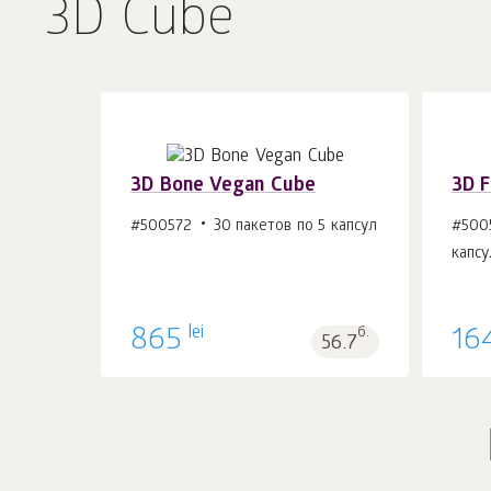
3D Cube
3D Bone Vegan Cube
3D F
#500572
30 пакетов по 5 капсул
#500
капсу
В корзину 1
шт.
lei
865
б.
16
56.7