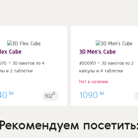
lex Cube
3D Men's Cube
570
30 пакетов по 4
#500951
30 пакетов по 2
лы и 2 таблетки
капсулы и 4 таблетки
В корзину 1
шт.
Нет в наличии
lei
lei
40
б.
1090
102
Рекомендуем посетить