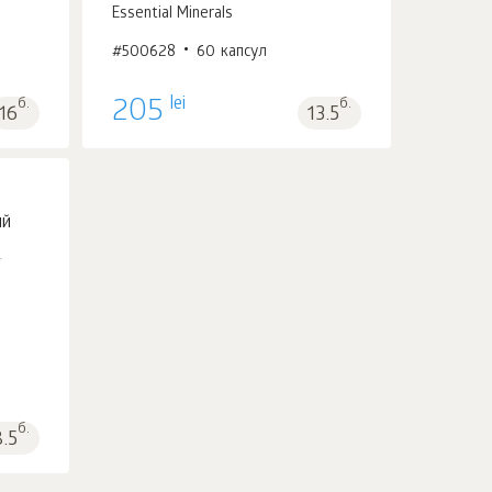
Essential Minerals
#500628
60 капсул
В корзину 1
шт.
lei
б.
205
б.
16
13.5
й
б.
8.5