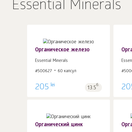
Essential Minerals
Органическое железо
Орг
Essential Minerals
Essen
#500627
60 капсул
#500
В корзину 1
шт.
lei
205
б.
20
13.5
Органический цинк
Орг