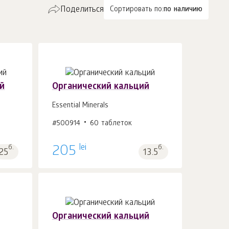
Поделиться
Сортировать по:
по наличию
й
Органический кальций
Essential Minerals
#500914
60 таблеток
В корзину 1
шт.
lei
б.
205
б.
25
13.5
Органический кальций