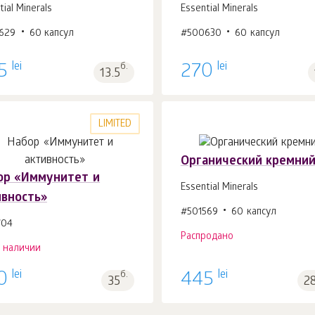
tial Minerals
Essential Minerals
629
60 капсул
#500630
60 капсул
В корзину 1
шт.
В корзину 1
шт.
lei
lei
5
б.
270
13.5
LIMITED
Органический кремни
ор «Иммунитет и
Essential Minerals
ивность»
#501569
60 капсул
704
Распродано
в наличии
lei
lei
0
б.
445
35
2