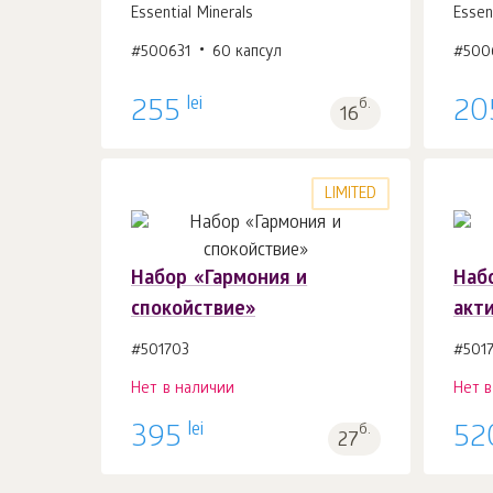
Essential Minerals
Essen
#500631
60 капсул
#500
В корзину 1
шт.
lei
255
б.
20
16
LIMITED
Набор «Гармония и
Наб
спокойствие»
акт
#501703
#501
Нет в наличии
Нет 
lei
395
б.
52
27