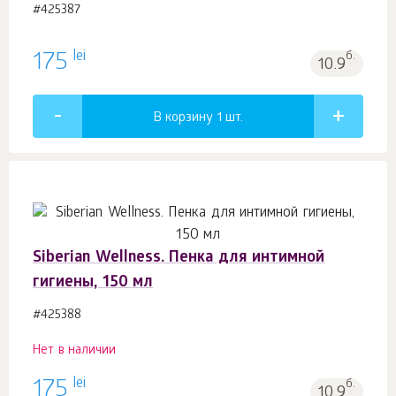
#425387
lei
175
б.
10.9
В корзину 1
шт.
Siberian Wellness. Пенка для интимной
гигиены, 150 мл
#425388
Нет в наличии
lei
175
б.
10.9