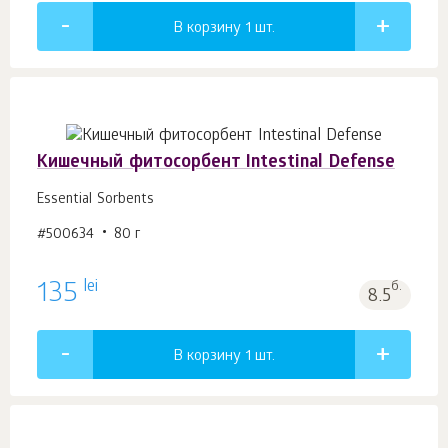
В корзину 1
шт.
Кишечный фитосорбент Intestinal Defense
Essential Sorbents
#500634
80 г
lei
135
б.
8.5
В корзину 1
шт.