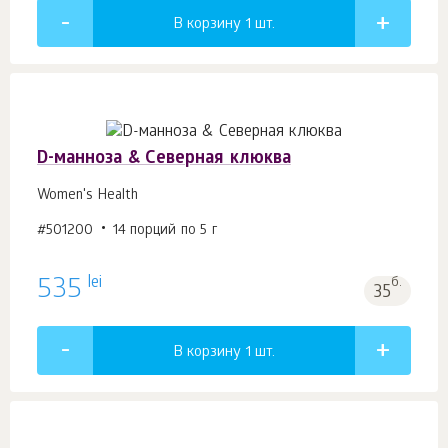
В корзину 1
шт.
D-манноза & Северная клюква
Women's Health
#501200
14 порций по 5 г
lei
535
б.
35
В корзину 1
шт.