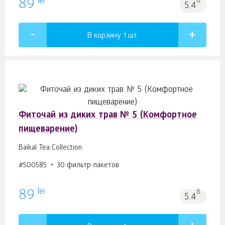
lei
89
б.
5.4
В корзину 1
шт.
Фиточай из диких трав № 5 (Комфортное
пищеварение)
Baikal Tea Collection
#500585
30 фильтр-пакетов
lei
89
б.
5.4