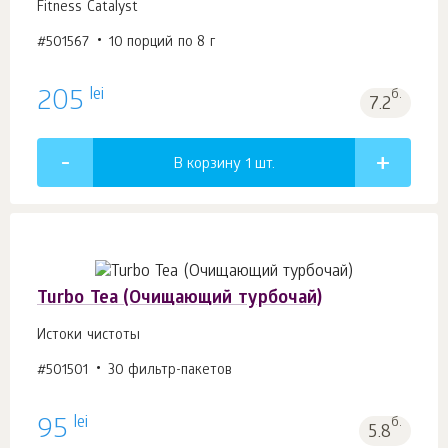
Fitness Catalyst
#501567
10 порций по 8 г
lei
205
б.
7.2
В корзину 1
шт.
Turbo Tea (Очищающий турбочай)
Истоки чистоты
#501501
30 фильтр-пакетов
lei
95
б.
5.8