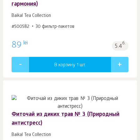
гармония)
Baikal Tea Collection
#500582
30 фильтр-пакетов
lei
89
б.
5.4
В корзину 1
шт.
Фиточай из диких трав № 3 (Природный
антистресс)
Baikal Tea Collection