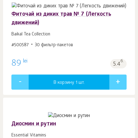
Фиточай из диких трав № 7 (Легкость
движений)
Baikal Tea Collection
#500587
30 фильтр-пакетов
lei
89
б.
5.4
В корзину 1
шт.
Диосмин и рутин
Essential Vitamins