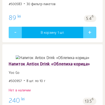
#500583
30 фильтр-пакетов
lei
89
б.
5.4
В корзину 1
шт.
Напиток Antiox Drink «Облепиха-корица»
Yoo Gо
#500957
8 шт. по 10 г
Нет в наличии
lei
240
б.
13.5