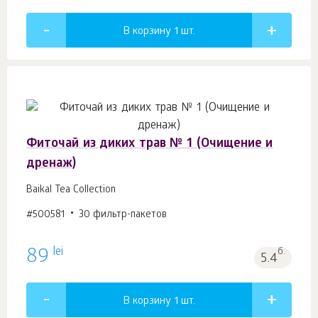
В корзину 1
шт.
Фиточай из диких трав № 1 (Очищение и
дренаж)
Baikal Tea Collection
#500581
30 фильтр-пакетов
lei
89
б.
5.4
В корзину 1
шт.