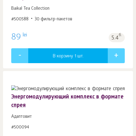
Baikal Tea Collection
#500588
30 фильтр-пакетов
lei
89
б.
5.4
В корзину 1
шт.
Энергомодулирующий комплекс в формате
спрея
Адаптовит
#500094