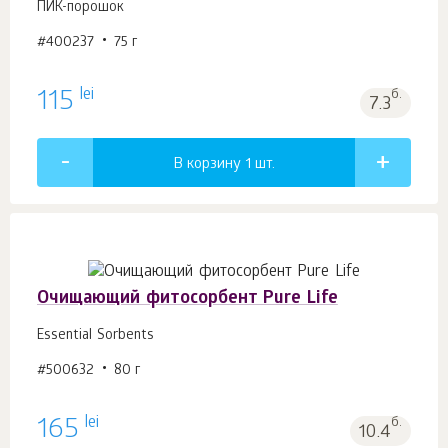
ПИК-порошок
#400237
75 г
lei
115
б.
7.3
В корзину 1
шт.
Очищающий фитосорбент Pure Life
Essential Sorbents
#500632
80 г
lei
165
б.
10.4