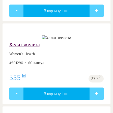
В корзину 1
шт.
Хелат железа
Women's Health
#501290
60 капсул
lei
355
б.
23.5
В корзину 1
шт.