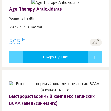
Age Тhеrару Antioxidants
Women's Health
#501251
30 капсул
lei
595
б.
38
В корзину 1
шт.
Быстрорастворимый комплекс веганских
BCAA (апельсин-манго)