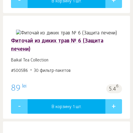
В корзину 1
шт.
Фиточай из диких трав № 6 (Защита
печени)
Baikal Tea Collection
#500586
30 фильтр-пакетов
lei
89
б.
5.4
В корзину 1
шт.