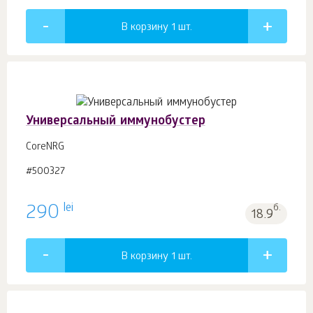
В корзину 1
шт.
Универсальный иммунобустер
СoreNRG
#500327
lei
290
б.
18.9
В корзину 1
шт.