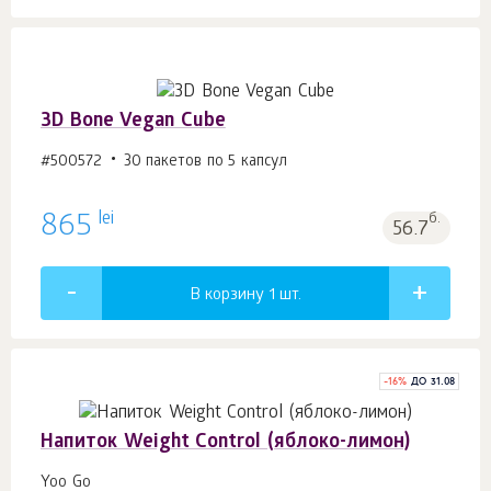
3D Bone Vegan Cube
#500572
30 пакетов по 5 капсул
lei
865
б.
56.7
В корзину 1
шт.
-
16
%
ДО 31.08
Напиток Weight Control (яблоко-лимон)
Yoo Go