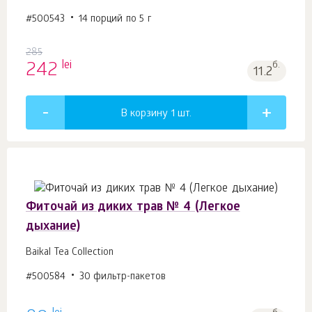
#500543
14 порций по 5 г
285
lei
242
б.
11.2
В корзину 1
шт.
Фиточай из диких трав № 4 (Легкое
дыхание)
Baikal Tea Collection
#500584
30 фильтр-пакетов