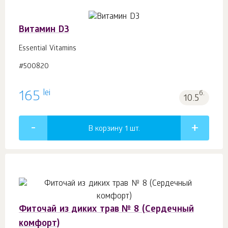
Витамин D3
Essential Vitamins
#500820
lei
165
б.
10.5
В корзину 1
шт.
Фиточай из диких трав № 8 (Сердечный
комфорт)