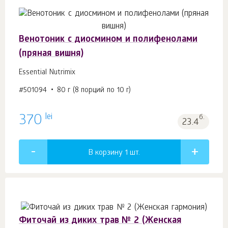
Венотоник с диосмином и полифенолами
(пряная вишня)
Essential Nutrimix
#501094
80 г (8 порций по 10 г)
lei
370
б.
23.4
В корзину 1
шт.
Фиточай из диких трав № 2 (Женская