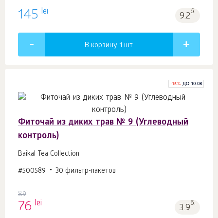
lei
145
б.
9.2
В корзину 1
шт.
-
15
%
ДО 10.08
Фиточай из диких трав № 9 (Углеводный
контроль)
Baikal Tea Collection
#500589
30 фильтр-пакетов
89
lei
76
б.
3.9