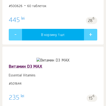
#500626
60 таблеток
lei
445
б.
28
В корзину 1
шт.
Витамин D3 MAX
Essential Vitamins
#501644
lei
235
б.
15