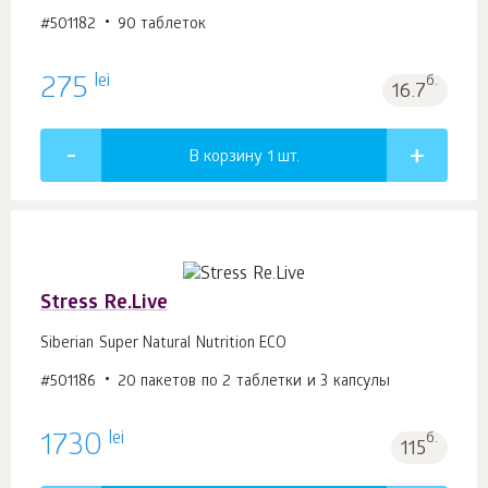
#501182
90 таблеток
lei
275
б.
16.7
В корзину 1
шт.
Stress Re.Live
Siberian Super Natural Nutrition ECO
#501186
20 пакетов по 2 таблетки и 3 капсулы
lei
1730
б.
115