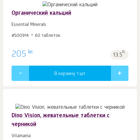
Органический кальций
Essential Minerals
#500914
60 таблеток
lei
205
б.
13.5
В корзину 1
шт.
Dino Vision, жевательные таблетки с
черникой
Vitamama