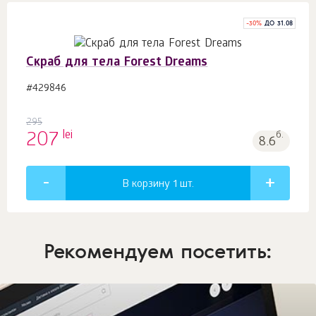
-
30
%
ДО 31.08
Скраб для тела Forest Dreams
#429846
295
lei
207
б.
8.6
В корзину 1
шт.
Рекомендуем посетить: