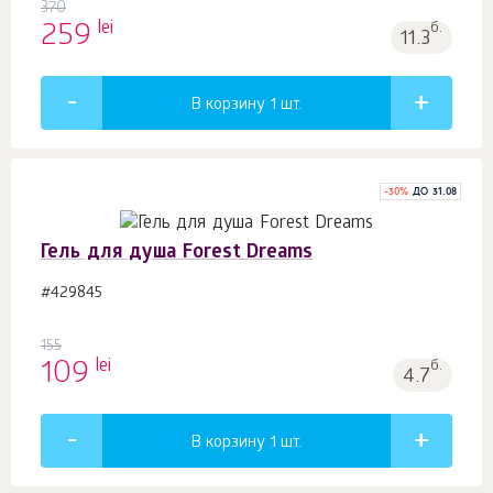
370
lei
259
б.
11.3
В корзину 1
шт.
-
30
%
ДО 31.08
Гель для душа Forest Dreams
#429845
155
lei
109
б.
4.7
В корзину 1
шт.