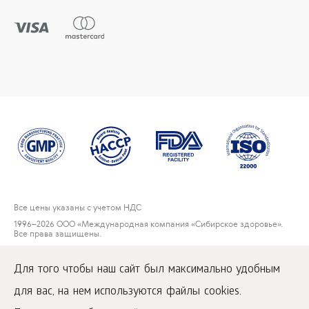
Все цены указаны с учетом НДС
1996
–2026 ООО «Международная компания «Сибирское здоровье».
Все права защищены.
Воспроизведение материалов данного сайта возможно при условии
обязательного размещения активной ссылки на
Для того чтобы наш сайт был максимально удобным
www.siberianwellness.com.
для вас, на нем используются файлы cookies.
Пользовательское соглашение