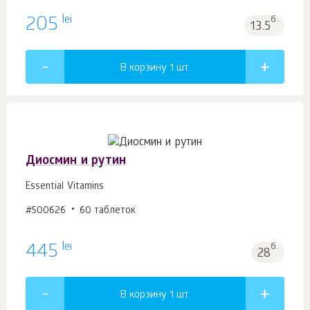
lei
205
б.
13.5
В корзину 1
шт.
Диосмин и рутин
Essential Vitamins
#500626
60 таблеток
lei
445
б.
28
В корзину 1
шт.