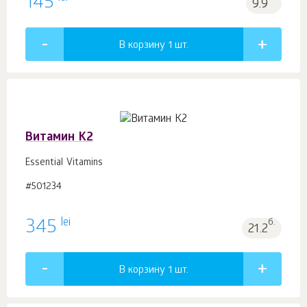
145
9.9
В корзину 1
шт.
Витамин К2
Essential Vitamins
#501234
lei
345
б.
21.2
В корзину 1
шт.