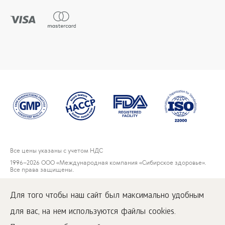
Все цены указаны с учетом НДС
1996
–2026 ООО «Международная компания «Сибирское здоровье».
Все права защищены.
Воспроизведение материалов данного сайта возможно при условии
обязательного размещения активной ссылки на
Для того чтобы наш сайт был максимально удобным
www.siberianwellness.com.
для вас, на нем используются файлы cookies.
Пользовательское соглашение