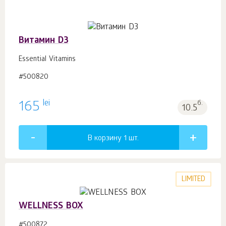
Витамин D3
Essential Vitamins
#500820
lei
165
б.
10.5
В корзину 1
шт.
LIMITED
WELLNESS BOX
#500872