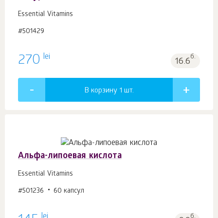
Essential Vitamins
#501429
lei
270
б.
16.6
В корзину 1
шт.
Альфа-липоевая кислота
Essential Vitamins
#501236
60 капсул
lei
б.