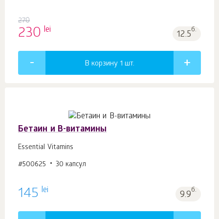
270
lei
230
б.
12.5
В корзину 1
шт.
Бетаин и В-витамины
Essential Vitamins
#500625
30 капсул
lei
145
б.
9.9