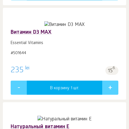
Витамин D3 MAX
Essential Vitamins
#501644
lei
235
б.
15
В корзину 1
шт.
Натуральный витамин E