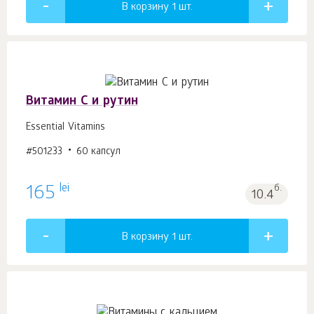
В корзину 1
шт.
Витамин С и рутин
Essential Vitamins
#501233
60 капсул
lei
165
б.
10.4
В корзину 1
шт.