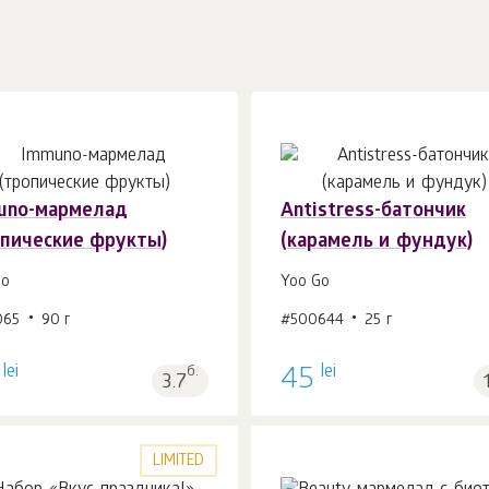
uno-мармелад
Antistress-батончик
опические фрукты)
(карамель и фундук)
В корзину 1
шт.
В корзину 1
шт.
Gо
Yoo Gо
065
90 г
#500644
25 г
lei
lei
б.
45
3.7
LIMITED