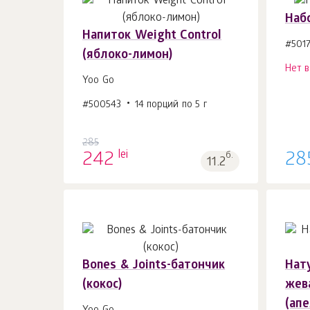
Наб
Напиток Weight Control
#501
(яблоко-лимон)
Нет 
В корзину 1
шт.
Yoo Go
#500543
14 порций по 5 г
285
lei
242
б.
28
11.2
Bones & Joints-батончик
Нат
(кокос)
жев
(апе