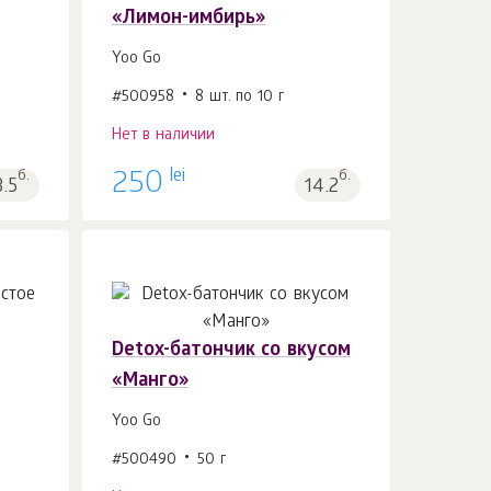
«Лимон-имбирь»
Yoo Gо
#500958
8 шт. по 10 г
Нет в наличии
lei
б.
250
б.
3.5
14.2
Detox-батончик со вкусом
«Манго»
Yoo Gо
#500490
50 г