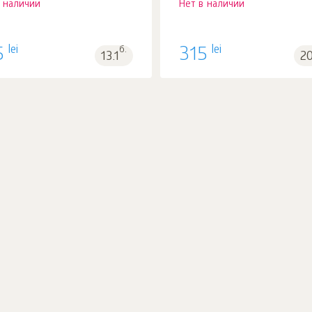
в наличии
Нет в наличии
lei
lei
5
б.
315
13.1
20