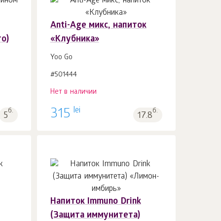
Anti-Age микс, напиток
го)
«Клубника»
Yoo Gо
#501444
Нет в наличии
lei
б.
315
б.
5
17.8
Напиток Immuno Drink
(Защита иммунитета)