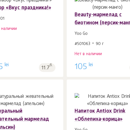
ор «Вкус праздника!»
Beauty-мармелад с
701
биотином (персик-ман
в наличии
Yoo Gо
#501063
90 г
Нет в наличии
lei
lei
5
б.
105
11.7
уральный
Напиток Antiox Drink
ательный мармелад
«Облепиха-корица»
льсин)