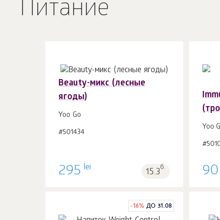
Питание
Beauty-микс (лесные
Imm
ягоды)
(тр
Yoo Gо
В корзину 1
шт.
Yoo 
#501434
#501
lei
295
б.
90
15.3
-
16
%
ДО 31.08