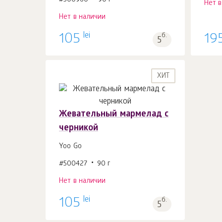
#500960
90 г
Нет 
Нет в наличии
lei
105
б.
19
5
ХИТ
Жевательный мармелад с
черникой
Yoo Gо
#500427
90 г
Нет в наличии
lei
105
б.
5