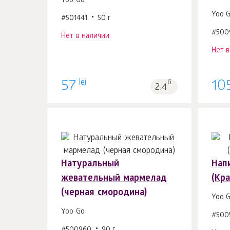
Yoo Gо
Yoo 
#501441
50 г
#500
Нет в наличии
Нет 
lei
57
б.
10
2.4
Натуральный
Нап
жевательный мармелад
(Кр
(черная смородина)
Yoo 
Yoo Gо
#500