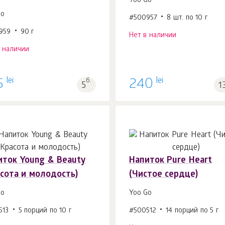
Yoo Gо
Gо
#500957
8 шт. по 10 г
959
90 г
Нет в наличии
в наличии
lei
lei
5
б.
240
5
1
иток Young & Beauty
Напиток Pure Heart
асота и молодость)
(Чистое сердце)
Gо
Yoo Gо
513
5 порций по 10 г
#500512
14 порций по 5 г