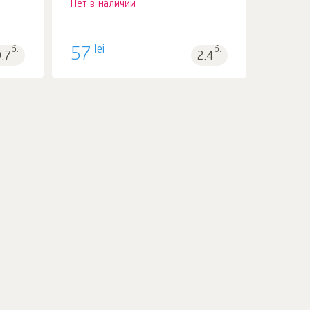
Нет в наличии
lei
б.
57
б.
.7
2.4