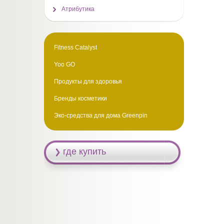
Атрибутика
Fitness Catalyst
Yoo GO
Продукты для здоровья
Бренды косметики
Эко-средства для дома Greenpin
где купить