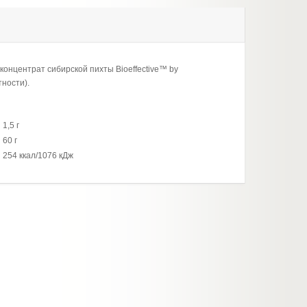
концентрат сибирской пихты Bioeffective™ by
тности).
1,5 г
60 г
254 ккал/1076 кДж