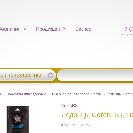
+7 (
Компания
Продукция
Бизнес
междун
ск по названию
я
→
Продукты для здоровья
→
Высокая работоспособность
→ Леденцы CoreN
CoreNRG
Леденцы CoreNRG, 10
# 500523 10 штук