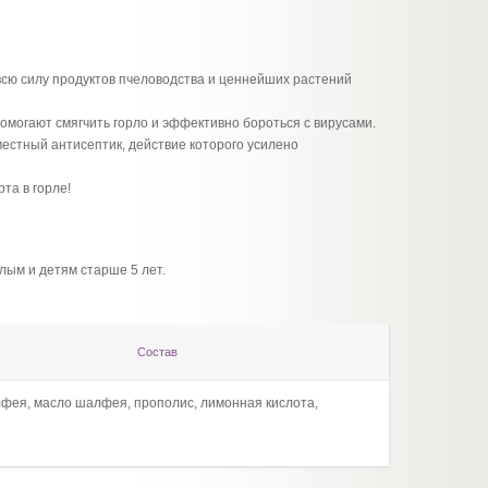
всю силу продуктов пчеловодства и ценнейших растений
помогают смягчить горло и эффективно бороться с вирусами.
местный антисептик, действие которого усилено
та в горле!
слым и детям старше 5 лет.
Состав
алфея, масло шалфея, прополис, лимонная кислота,
сахар,
витами