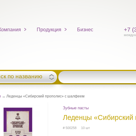
+7 (
Компания
Продукция
Бизнес
междун
ск по названию
я
→ Леденцы «Сибирский прополис» с шалфеем
Зубные пасты
Леденцы «Сибирский 
# 500258 10 шт