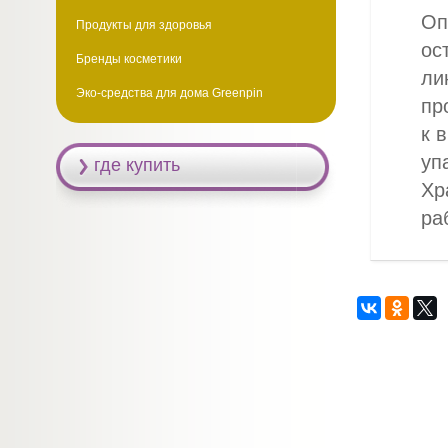
Оп
Продукты для здоровья
ос
Бренды косметики
ли
Эко-средства для дома Greenpin
пр
к 
уп
где купить
Хр
ра