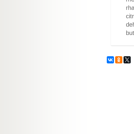
rha
cit
deh
but