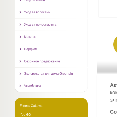
Уход за кожей
Уход за волосами
Уход за полостью рта
Макияж
Парфюм
Сезонное предложение
Эко-средства для дома Greenpin
Ак
Атрибутика
ко
эл
Fitness Catalyst
Со
Yoo GO