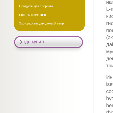
на
Продукты для здоровья
L-
Бренды косметики
ки
ги
Эко-средства для дома Greenpin
по
(э
где купить
да
му
де
тр
Ин
ise
coc
hy
be
rho