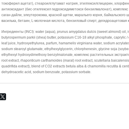
токоферил ацетат), стеароилглутамат натрия, этилгексилглицерин, хлорфен
антиоксидант (бис-этилгексил гидроксидиметокси бензилмалонат), комплек
саган-дайли, элеутерококка, красной щетки, маральего корня, байкальского
василька, бетаин, L-молочная кислота, бензиловый спирт, дегидроацетовая к
Ингредиенты (INCI): water (aqua), prunus amygdalus dulcis (sweet almond) oil, is
butyrospermum parkii (shea) butter, potassium C16-18 alkyl phosphate, caprylic / 
leaf juice, hydroxyethylurea, parfum, hamamelis virginiana water, sodium acrylates
sodium stearoyl glutamate, ethylhexylglycerin, chlorphenesin, glycine soja (soybean
ethylhexyl hydroxydimethoxy benzylmalonate, комплекс растительных экстракт
root extract, rhaponticum carthamoides (maral) root extract, scutellaria baicalensi
quadrifida extract), blend of CO2 extracts betula alba & chamomilla recutita & cent
dehydroacetic acid, sodium benzoate, potassium sorbate.