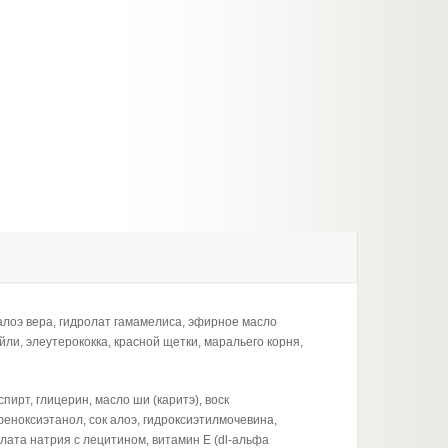
 алоэ вера, гидролат гамамелиса, эфирное масло
ли, элеутерококка, красной щетки, маральего корня,
ирт, глицерин, масло ши (каритэ), воск
еноксиэтанол, сок алоэ, гидроксиэтилмочевина,
ата натрия с лецитином, витамин Е (dl-альфа