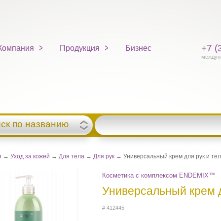
+7 (
Компания
Продукция
Бизнес
междун
ск по названию
я
→
Уход за кожей
→
Для тела
→
Для рук
→ Универсальный крем для рук и тел
Косметика с комплексом ENDEMIX™
Универсальный крем д
# 412445