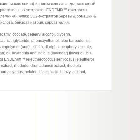
езин, масло сои, эфирное масло лаванды, каскадный
с растительных экстрактов ENDEMIX™ (экстракты
 шлемника), купаж СО2-экстрактов березы & ромашки &
ислота, бензоат натрия, сорбат калия.
oamyl cocoate, cetearyl alcohol, glycerin,
capric triglyceride, phenoxyethanol, aloe barbadensis
 copolymer (and) lecithin, dl-alpha tocopheryl acetate,
) oil, lavandula angustifolia (lavender) flower oil, bis-
ов ENDEMIX™ (eleutherococcus senticosus (eleuthero)
s extract, rhododendron adamsii extract, rhodiola
aurea cyanus, betaine, l-lactic acid, benzyl alcohol,