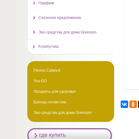
Парфюм
Сезонное предложение
Эко-средства для дома Greenpin
Атрибутика
Fitness Catalyst
Yoo GO
Продукты для здоровья
Бренды косметики
Эко-средства для дома Greenpin
где купить