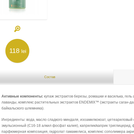
118
lei
Состав
Активные компоненты:
купаж экстрактов березы, ромашки и василька, гель
лаванды, комплекс растительных экстрактов ENDEMIX™ (экстракты саган-дай
байкальского шлемника).
Ингредиенты: вода, масло сладкого миндаля, изоамилкокоат, цетеариловый сп
эмульсионный (С16-18 алкил фосфат калия), каприлик/каприк триглицерид, ф
парфюмерная композиция, гидролат гамамелиса, комплекс сополимера акрил